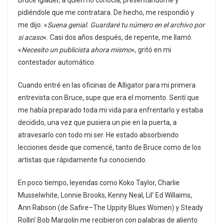
Bruce Iglauer, a quien no conocía, presentándome y
pidiéndole que me contratara. De hecho, me respondió y
me dijo: «
Suena genial. Guardaré tu número en el archivo por
si acaso
«. Casi dos años después, de repente, me llamó.
«
Necesito un publicista ahora mismo
«, gritó en mi
contestador automático.
Cuando entré en las oficinas de Alligator para mi primera
entrevista con Bruce, supe que era el momento. Sentí que
me había preparado toda mi vida para enfrentarlo y estaba
decidido, una vez que pusiera un pie en la puerta, a
atravesarlo con todo mi ser. He estado absorbiendo
lecciones desde que comencé, tanto de Bruce como de los
artistas que rápidamente fui conociendo.
En poco tiempo, leyendas como Koko Taylor, Charlie
Musselwhite, Lonnie Brooks, Kenny Neal, Lil’ Ed Willaims,
Ann Rabson (de Safire–The Uppity Blues Women) y Steady
Rollin’ Bob Margolin me recibieron con palabras de aliento