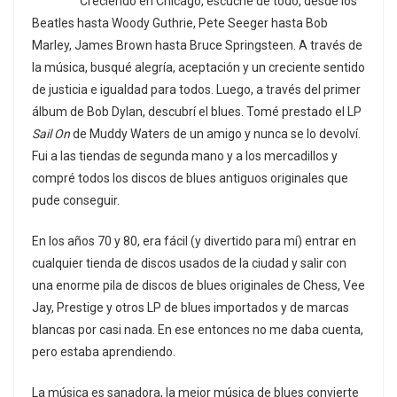
Creciendo en Chicago, escuché de todo, desde los
Beatles hasta Woody Guthrie, Pete Seeger hasta Bob
Marley, James Brown hasta Bruce Springsteen. A través de
la música, busqué alegría, aceptación y un creciente sentido
de justicia e igualdad para todos. Luego, a través del primer
álbum de Bob Dylan, descubrí el blues. Tomé prestado el LP
Sail On
de Muddy Waters de un amigo y nunca se lo devolví.
Fui a las tiendas de segunda mano y a los mercadillos y
compré todos los discos de blues antiguos originales que
pude conseguir.
En los años 70 y 80, era fácil (y divertido para mí) entrar en
cualquier tienda de discos usados ​​de la ciudad y salir con
una enorme pila de discos de blues originales de Chess, Vee
Jay, Prestige y otros LP de blues importados y de marcas
blancas por casi nada. En ese entonces no me daba cuenta,
pero estaba aprendiendo.
La música es sanadora, la mejor música de blues convierte