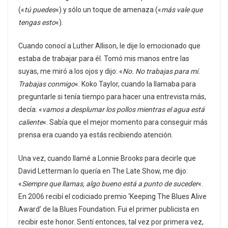
(«
tú puedes
«) y sólo un toque de amenaza («
más vale que
tengas esto
«).
Cuando conocí a Luther Allison, le dije lo emocionado que
estaba de trabajar para él. Tomó mis manos entre las
suyas, me miró a los ojos y dijo: «
No. No trabajas para mí.
Trabajas conmigo
«. Koko Taylor, cuando la llamaba para
preguntarle si tenía tiempo para hacer una entrevista más,
decía: «
vamos a desplumar los pollos mientras el agua está
caliente
«. Sabía que el mejor momento para conseguir más
prensa era cuando ya estás recibiendo atención.
Una vez, cuando llamé a Lonnie Brooks para decirle que
David Letterman lo quería en The Late Show, me dijo:
«
Siempre que llamas, algo bueno está a punto de suceder
«.
En 2006 recibí el codiciado premio ‘Keeping The Blues Alive
Award’ de la Blues Foundation. Fui el primer publicista en
recibir este honor. Sentí entonces, tal vez por primera vez,