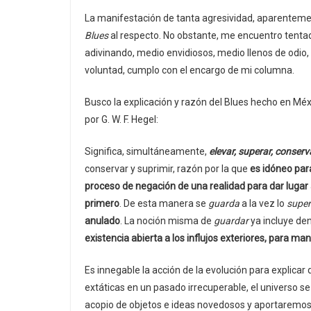
La manifestación de tanta agresividad, aparentement
Blues
al respecto. No obstante, me encuentro tentad
adivinando, medio envidiosos, medio llenos de odio, 
voluntad, cumplo con el encargo de mi columna.
Busco la explicación y razón del Blues hecho en Méx
por G. W. F. Hegel:
Significa, simultáneamente,
elevar, superar, conserv
conservar y suprimir, razón por la que
es idóneo par
proceso de negación de una realidad para dar lugar a
primero
. De esta manera se
guarda
a la vez lo
supe
anulado
. La noción misma de
guardar
ya incluye den
existencia abierta a los influjos exteriores, para ma
Es innegable la acción de la evolución para explic
extáticas en un pasado irrecuperable, el universo se
acopio de objetos e ideas novedosos y aportaremos 