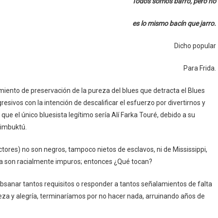
Todos somos barro, pero no
es lo mismo bacín que jarro.
Dicho popular
Para Frida.
ento de preservación de la pureza del blues que detracta el Blues
sivos con la intención de descalificar el esfuerzo por divertirnos y
que el único bluesista legítimo sería Alí Farka Touré, debido a su
 Timbuktú.
actores) no son negros, tampoco nietos de esclavos, ni de Mississippi,
ncia son racialmente impuros; entonces ¿Qué tocan?
ubsanar tantos requisitos o responder a tantos señalamientos de falta
leza y alegría, terminaríamos por no hacer nada, arruinando años de