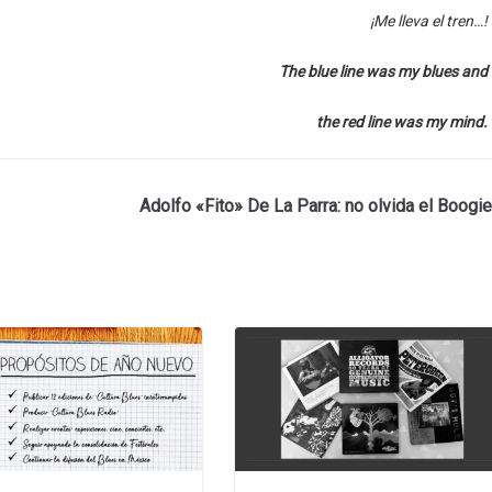
¡Me lleva el tren…!
The blue line was my blues and
the red line was my mind.
Adolfo «Fito» De La Parra: no olvida el Boogie