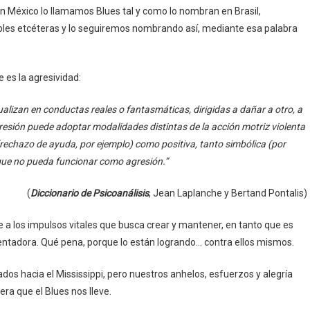
n México lo llamamos Blues tal y como lo nombran en Brasil,
bles etcéteras y lo seguiremos nombrando así, mediante esa palabra
 es la agresividad:
alizan en conductas reales o fantasmáticas, dirigidas a dañar a otro, a
 agresión puede adoptar modalidades distintas de la acción motriz violenta
(rechazo de ayuda, por ejemplo) como positiva, tanto simbólica (por
 que no pueda funcionar como agresión.”
(
Diccionario de Psicoanálisis
, Jean Laplanche y Bertand Pontalis)
 a los impulsos vitales que busca crear y mantener, en tanto que es
tadora. Qué pena, porque lo están logrando… contra ellos mismos.
os hacia el Mississippi, pero nuestros anhelos, esfuerzos y alegría
ra que el Blues nos lleve.