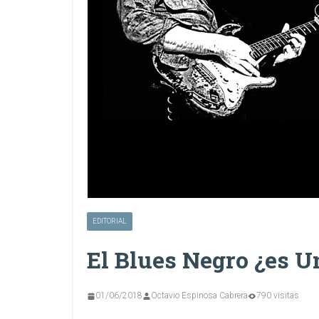
EDITORIAL
El Blues Negro ¿es U
01/06/2018
Octavio Espinosa Cabrera
790 visitas