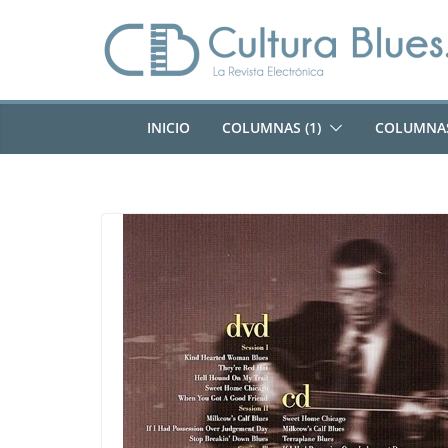
Saltar
al
contenido
INICIO
COLUMNAS (1)
COLUMNAS