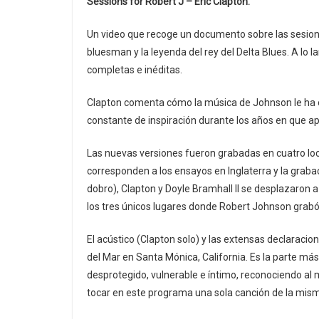
Sessions for Robert J – Eric Clapton.
Un video que recoge un documento sobre las sesione
bluesman y la leyenda del rey del Delta Blues. A lo 
completas e inéditas.
Clapton comenta cómo la música de Johnson le ha 
constante de inspiración durante los años en que apr
Las nuevas versiones fueron grabadas en cuatro loc
corresponden a los ensayos en Inglaterra y la grabac
dobro), Clapton y Doyle Bramhall II se desplazaron
los tres únicos lugares donde Robert Johnson grab
El acústico (Clapton solo) y las extensas declaracion
del Mar en Santa Mónica, California. Es la parte más
desprotegido, vulnerable e íntimo, reconociendo a
tocar en este programa una sola canción de la mis