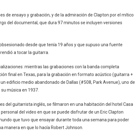
s de ensayo y grabación, y de la admiración de Clapton por el mítico
largo del documental, que dura 97 minutos se incluyen versiones
obsesionado desde que tenía 19 años y que supuso una fuente
endió a tocar la guitarra.
alizaciones: mientras las grabaciones con la banda completa
ión final en Texas, para la grabación en formato acústico (guitarra +
 a un edificio medio abandonado de Dallas (#508, Park Avenue), uno de
ó su música en 1937.
es del guitarrista inglés, se filmaron en una habitación del hotel Casa
 personal del video en que se puede disfrutar de un Eric Clapton
l mundo que tuvo que ensayar durante toda una semana para poder
ma manera en que lo hacía Robert Johnson.