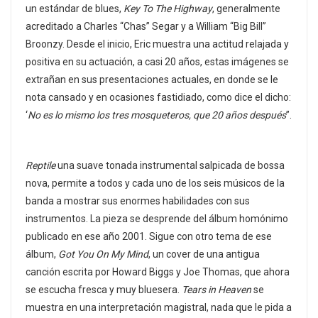
un estándar de blues,
Key To The Highway
, generalmente
acreditado a Charles “Chas” Segar y a William “Big Bill”
Broonzy. Desde el inicio, Eric muestra una actitud relajada y
positiva en su actuación, a casi 20 años, estas imágenes se
extrañan en sus presentaciones actuales, en donde se le
nota cansado y en ocasiones fastidiado, como dice el dicho:
‘
No es lo mismo los tres mosqueteros, que 20 años después
”.
Reptile
una suave tonada instrumental salpicada de bossa
nova, permite a todos y cada uno de los seis músicos de la
banda a mostrar sus enormes habilidades con sus
instrumentos. La pieza se desprende del álbum homónimo
publicado en ese año 2001. Sigue con otro tema de ese
álbum,
Got You On My Mind
, un cover de una antigua
canción escrita por Howard Biggs y Joe Thomas, que ahora
se escucha fresca y muy bluesera.
Tears in Heaven
se
muestra en una interpretación magistral, nada que le pida a