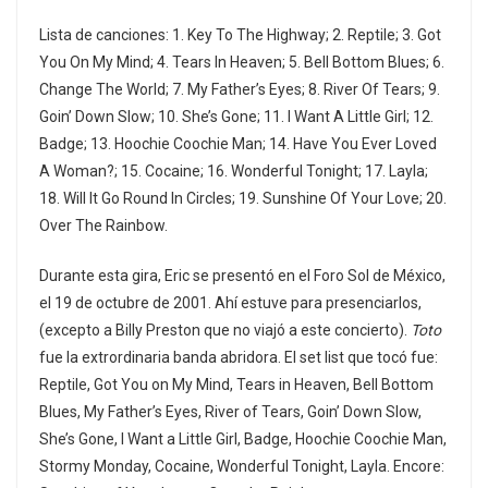
Lista de canciones: 1. Key To The Highway; 2. Reptile; 3. Got
You On My Mind; 4. Tears In Heaven; 5. Bell Bottom Blues; 6.
Change The World; 7. My Father’s Eyes; 8. River Of Tears; 9.
Goin’ Down Slow; 10. She’s Gone; 11. I Want A Little Girl; 12.
Badge; 13. Hoochie Coochie Man; 14. Have You Ever Loved
A Woman?; 15. Cocaine; 16. Wonderful Tonight; 17. Layla;
18. Will It Go Round In Circles; 19. Sunshine Of Your Love; 20.
Over The Rainbow.
Durante esta gira, Eric se presentó en el Foro Sol de México,
el 19 de octubre de 2001. Ahí estuve para presenciarlos,
(excepto a Billy Preston que no viajó a este concierto).
Toto
fue la extrordinaria banda abridora. El set list que tocó fue:
Reptile, Got You on My Mind, Tears in Heaven, Bell Bottom
Blues, My Father’s Eyes, River of Tears, Goin’ Down Slow,
She’s Gone, I Want a Little Girl, Badge, Hoochie Coochie Man,
Stormy Monday, Cocaine, Wonderful Tonight, Layla. Encore: