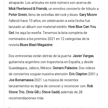
atraparán. Los artículos en este número son acerca de:
Mick Fleetwood & Friends
, un emotivo concierto de tributo a
Peter Green
, lleno de estrellas del rock y blues.
Gary Moore
falleció hace 10 años, en celebración a esta fecha fue
lanzado un álbum con material inédito:
How Blue Can You
Get
, he aquí la reseña. Tenemos la lista completa de
nominados a los premios 2021 en 12 categorías de la
revista
Blues Blast Magazine
.
Dos entrevistas están detrás de la puerta:
Javier Vargas
,
guitarrista argentino con trayectoria en España; y desde
Guadalajara, Jalisco, México:
Genaro Palacios
. Dos videos
de conciertos ocupan nuestra atención:
Eric Clapton
2001 y
Joe Bonamassa
2021. La música de recientes
lanzamientos es digna de conocer y reconocer con:
Rob
Stone Trio
,
Chris Gill
y
Steve Gadd;
además de 28
recomendaciones más.