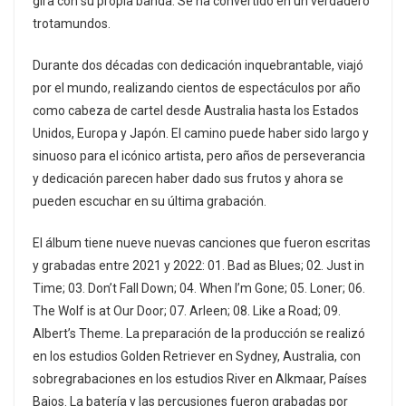
gira con su propia banda. Se ha convertido en un verdadero
trotamundos.
Durante dos décadas con dedicación inquebrantable, viajó
por el mundo, realizando cientos de espectáculos por año
como cabeza de cartel desde Australia hasta los Estados
Unidos, Europa y Japón. El camino puede haber sido largo y
sinuoso para el icónico artista, pero años de perseverancia
y dedicación parecen haber dado sus frutos y ahora se
pueden escuchar en su última grabación.
El álbum tiene nueve nuevas canciones que fueron escritas
y grabadas entre 2021 y 2022: 01. Bad as Blues; 02. Just in
Time; 03. Don’t Fall Down; 04. When I’m Gone; 05. Loner; 06.
The Wolf is at Our Door; 07. Arleen; 08. Like a Road; 09.
Albert’s Theme. La preparación de la producción se realizó
en los estudios Golden Retriever en Sydney, Australia, con
sobregrabaciones en los estudios River en Alkmaar, Países
Bajos. La batería y las percusiones fueron grabadas por