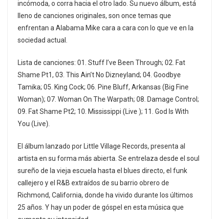
incómoda, o corra hacia el otro lado. Su nuevo álbum, está
lleno de canciones originales, son once temas que
enfrentan a Alabama Mike cara a cara con lo que ve en la
sociedad actual.
Lista de canciones: 01. Stuff I’ve Been Through; 02. Fat
Shame Pt1, 03. This Ain’t No Dizneyland; 04. Goodbye
Tamika; 05. King Cock; 06. Pine Bluff, Arkansas (Big Fine
Woman); 07. Woman On The Warpath; 08. Damage Control;
09. Fat Shame Pt2; 10. Mississippi (Live ); 11. God Is With
You (Live).
El álbum lanzado por Little Village Records, presenta al
artista en su forma más abierta. Se entrelaza desde el soul
sureño de la vieja escuela hasta el blues directo, el funk
callejero y el R&B extraídos de su barrio obrero de
Richmond, California, donde ha vivido durante los últimos
25 años. Y hay un poder de góspel en esta música que