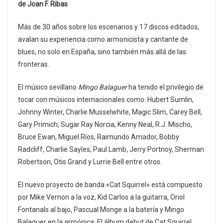
de Joan F. Ribas
Más de 30 años sobre los escenarios y 17 discos editados,
avalan su experiencia como armonicista y cantante de
blues, no solo en España, sino también más allá de las
fronteras.
El músico sevillano
Mingo Balaguer
ha tenido el privilegio de
tocar con músicos internacionales como: Hubert Sumlin,
Johnny Winter, Charlie Musselwhite, Magic Slim, Carey Bell,
Gary Primich, Sugar Ray Norcia, Kenny Neal, R.J. Mischo,
Bruce Ewan, Miguel Ríos, Raimundo Amador, Bobby
Radcliff, Charlie Sayles, Paul Lamb, Jerry Portnoy, Sherman
Robertson, Otis Grand y Lurrie Bell entre otros.
El nuevo proyecto de banda «Cat Squirrel» está compuesto
por Mike Vernon a la voz, Kid Carlos a la guitarra, Oriol
Fontanals al bajo, Pascual Monge a la batería y Mingo
Balaguer en la armónica. El álbum debut de Cat Squirrel