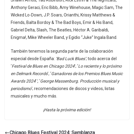
Shawn Amos, Tad Robinson, Rick Estrin & The Nightcats,
Anthony Geraci, Eric Bibb, Amy Winehouse, Magic Sam, The
Wicked Lo-Down, J.P. Soars, Orianthi, Krissy Matthews &
Friends, Balta Bordoy & The Bad Boys, Emir & His Band,
Gabriel Delta, Slash, The Beatles, Héctor A. Garibaldi,
Enigma!, Mike Wheeler Band, y Egidio “Juke” Ingala Band.
También tenemos la segunda parte de la colaboración
especial desde España:
‘Bad Luck Blues’
; todo acerca del
‘
Festival de Blues en Chicago 2024
’; ‘
Lo reciente y lo próximo
en Delmark Records
’, ‘
Ganadores de los Premios Blues Music
Awards 2024
’
‘
, ‘
George Massenburg. Producción musical y
periodismo
‘; recomendaciones de discos y videos, listas
musicales y mucho más.
¡Hasta la próxima edición!
Chicago Blues Festival 2024: Semblanza