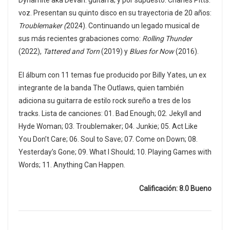
Dynamite aka Devan: guitarra; y por supuesto: Charles Pitts:
voz. Presentan su quinto disco en su trayectoria de 20 años:
Troublemaker (
2024). Continuando un legado musical de
sus más recientes grabaciones como:
Rolling Thunder
(2022),
Tattered and Torn
(2019) y
Blues for Now
(2016).
El álbum con 11 temas fue producido por Billy Yates, un ex
integrante de la banda The Outlaws, quien también
adiciona su guitarra de estilo rock sureño a tres de los
tracks. Lista de canciones: 01. Bad Enough; 02. Jekyll and
Hyde Woman; 03. Troublemaker; 04. Junkie; 05. Act Like
You Don’t Care; 06. Soul to Save; 07. Come on Down; 08.
Yesterday’s Gone; 09. What I Should; 10. Playing Games with
Words; 11. Anything Can Happen.
Calificación: 8.0 Bueno