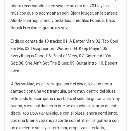
ahora recomiendo es en vivo de su gira del 2014, y los
músicos que lo acompañan son: Bjorn Kruger, en la batería;
Moritz Fuhrhop, piano y teclados; Theofilos Fotiadis, bajo;
Henrik Freislader, guitarra y voz.
El disco consta de 10 tracks: 01. A Better Man; 02. Too Cool
For Me; 03. Disappointed Women; 04. Keep Playin’; 05.
Everything is Gone; 06. Point of View; 07. Gimme All You
Got; 08. She Ain’t Got The Blues; 09. Guitar Intro; 10. Desert
Love.
A Better Man
, es el track que abre el disco, y es un tema
cantado con una voz tranquila, pero muy dentro del blues,
el teclado lo acompaña muy bien, el solo de guitarra es muy
bueno, y esa calidad es la que se escucha a lo largo de este
disco.
Too Cool For Me
sigue con el blues, ahora semi lento,
con una buena voz muy acorde con el ritmo, la guitarra con
un excelente solo, y al terminar, empieza el teclado,