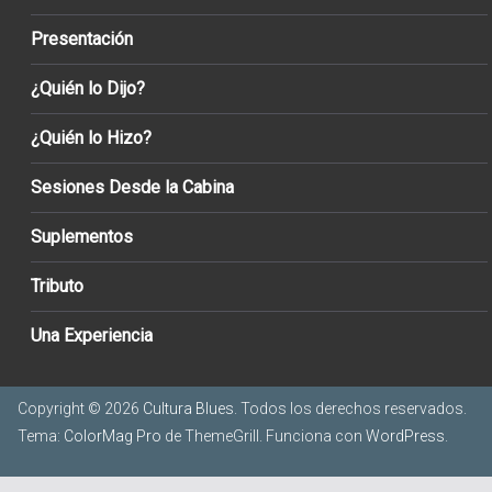
Presentación
¿Quién lo Dijo?
¿Quién lo Hizo?
Sesiones Desde la Cabina
Suplementos
Tributo
Una Experiencia
Copyright © 2026
Cultura Blues
. Todos los derechos reservados.
Tema:
ColorMag Pro
de ThemeGrill. Funciona con
WordPress
.