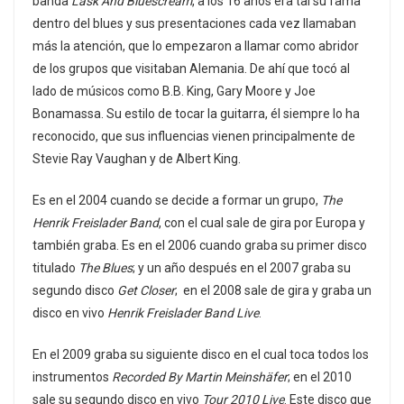
banda
Lask And Bluescream
, a los 16 años era tal su fama
dentro del blues y sus presentaciones cada vez llamaban
más la atención, que lo empezaron a llamar como abridor
de los grupos que visitaban Alemania. De ahí que tocó al
lado de músicos como B.B. King, Gary Moore y Joe
Bonamassa. Su estilo de tocar la guitarra, él siempre lo ha
reconocido, que sus influencias vienen principalmente de
Stevie Ray Vaughan y de Albert King.
Es en el 2004 cuando se decide a formar un grupo,
The
Henrik Freislader Band
, con el cual sale de gira por Europa y
también graba. Es en el 2006 cuando graba su primer disco
titulado
The Blues
; y un año después en el 2007 graba su
segundo disco
Get Closer
; en el 2008 sale de gira y graba un
disco en vivo
Henrik Freislader Band Live
.
En el 2009 graba su siguiente disco en el cual toca todos los
instrumentos
Recorded By Martin Meinshäfer
; en el 2010
sale su segundo disco en vivo
Tour 2010 Live
. Este disco que