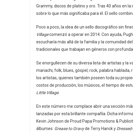
Grammy, discos de platino y oro. Tras 40 años en la i
sobre lo que más significaba para él. El sello combin
Poco a poco, la idea de un sello discográfico sin fi
Village
comenzó a operar en 2014. Con ayuda, Pugh 
escucharía más allá de la familia y la comunidad del
tradicionales que trabajan en géneros con profundas
Se enorgullecen de su diversa lista de artistas y la
mariachi, folk, blues, góspel, rock, palabra hablada,
los artistas, quienes también poseen toda su propieda
costos de producción, los músicos, el tiempo de est
Little Village
.
En este número me complace abrir una sección más e
lanzadas por esta brillante compañía. Dicha informa
Kevin Johnson de Proud Papa Promotions & Publicit
álbumes:
Grease to Gravy
de Terry Hanck y
Dressed