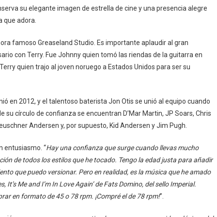
nserva su elegante imagen de estrella de cine y una presencia alegre
a que adora.
hora famoso Greaseland Studio. Es importante aplaudir al gran
ario con Terry. Fue Johnny quien tomó las riendas de la guitarra en
Terry quien trajo al joven noruego a Estados Unidos para ser su
ió en 2012, y el talentoso baterista Jon Otis se unió al equipo cuando
s de su círculo de confianza se encuentran D’Mar Martin, JP Soars, Chris
 Leuschner Andersen y, por supuesto, Kid Andersen y Jim Pugh.
n entusiasmo. “
Hay una confianza que surge cuando llevas mucho
ión de todos los estilos que he tocado. Tengo la edad justa para añadir
iento que puedo versionar. Pero en realidad, es la música que he amado
, It’s Me and I’m In Love Again’ de Fats Domino, del sello Imperial.
rar en formato de 45 o 78 rpm. ¡Compré el de 78 rpm!
”.