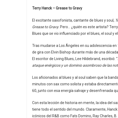
Terry Hanck – Grease to Gravy
El excitante saxofonista, cantante de blues y soul,
T
Grease to Gravy
. Pero… ¿quién es este artista? Terr
Blues que se vio influenciado por el blues, el soul y e
Tras mudarse a Los Ángeles en su adolescencia en 1
de gira con Elvin Bishop durante más de una década,
El escritor de Living Blues, Lee Hildebrand, escribió: “
ataque enérgicos y un dominio asombroso de las no
Los aficionados al blues y al soul saben que la banda
minutos con sax como solista y estaba directamente
60, junto con esa energía salvaje y desenfrenada 
Con esta lección de historia en mente, la idea del sa
tiene todo el sentido del mundo. Claramente, Hanck
icónicos del R&B como Fats Domino, Ray Charles, B. B.