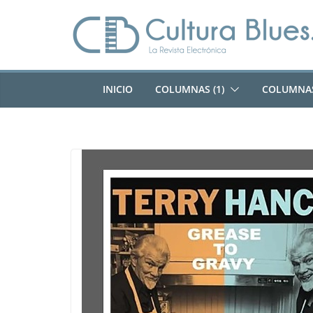
Saltar
al
contenido
INICIO
COLUMNAS (1)
COLUMNAS