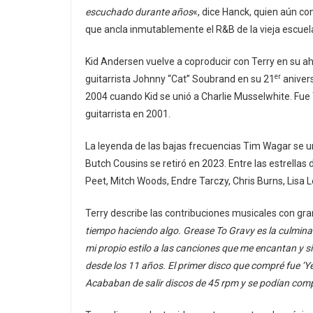
escuchado durante años
«, dice Hanck, quien aún co
que ancla inmutablemente el R&B de la vieja escuel
Kid Andersen vuelve a coproducir con Terry en su a
er
guitarrista Johnny “Cat” Soubrand en su 21
anivers
2004 cuando Kid se unió a Charlie Musselwhite. Fue 
guitarrista en 2001.
La leyenda de las bajas frecuencias Tim Wagar se un
Butch Cousins ​​se retiró en 2023. Entre las estrella
Peet, Mitch Woods, Endre Tarczy, Chris Burns, Lisa
Terry describe las contribuciones musicales con gra
tiempo haciendo algo. Grease To Gravy es la culminac
mi propio estilo a las canciones que me encantan y s
desde los 11 años. El primer disco que compré fue ‘Yes
Acababan de salir discos de 45 rpm y se podían comp