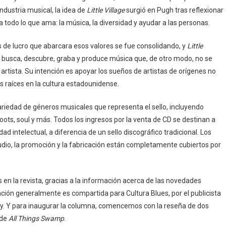
ndustria musical, la idea de
Little Village
surgió en Pugh tras reflexionar
a todo lo que ama: la música, la diversidad y ayudar a las personas.
nes de lucro que abarcara esos valores se fue consolidando, y
Little
busca, descubre, graba y produce música que, de otro modo, no se
 artista. Su intención es apoyar los sueños de artistas de orígenes no
 raíces en la cultura estadounidense.
 variedad de géneros musicales que representa el sello, incluyendo
 roots, soul y más. Todos los ingresos por la venta de CD se destinan a
d intelectual, a diferencia de un sello discográfico tradicional. Los
udio, la promoción y la fabricación están completamente cubiertos por
n la revista, gracias a la información acerca de las novedades
ción generalmente es compartida para Cultura Blues, por el publicista
y. Y para inaugurar la columna, comencemos con la reseña de dos
de
All Things Swamp
.