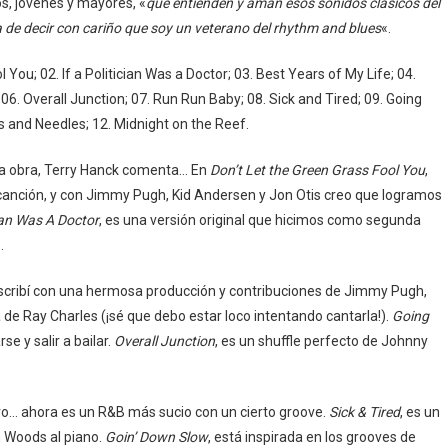
s, jóvenes y mayores, «
que entienden y aman esos sonidos clásicos del
 de decir con cariño que soy un veterano del rhythm and blues
«.
 You; 02. If a Politician Was a Doctor; 03. Best Years of My Life; 04.
. Overall Junction; 07. Run Run Baby; 08. Sick and Tired; 09. Going
s and Needles; 12. Midnight on the Reef.
sta obra, Terry Hanck comenta… En
Don’t Let the Green Grass Fool You
,
 canción, y con Jimmy Pugh, Kid Andersen y Jon Otis creo que logramos
cian Was A Doctor
, es una versión original que hicimos como segunda
.
escribí con una hermosa producción y contribuciones de Jimmy Pugh,
a de Ray Charles (¡sé que debo estar loco intentando cantarla!).
Going
se y salir a bailar.
Overall Junction
, es un shuffle perfecto de Johnny
ero… ahora es un R&B más sucio con un cierto groove.
Sick & Tired
, es un
h Woods al piano.
Goin’ Down Slow
, está inspirada en los grooves de