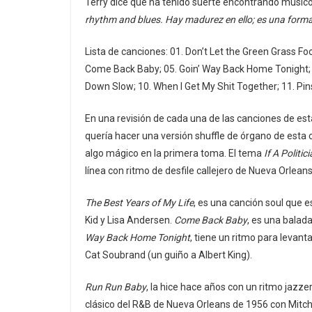
Terry dice que ha tenido suerte encontrando músico
rhythm and blues. Hay madurez en ello; es una forma
Lista de canciones: 01. Don’t Let the Green Grass Fool
Come Back Baby; 05. Goin’ Way Back Home Tonight; 06
Down Slow; 10. When I Get My Shit Together; 11. Pin
En una revisión de cada una de las canciones de e
quería hacer una versión shuffle de órgano de esta
algo mágico en la primera toma. El tema
If A Politi
línea con ritmo de desfile callejero de Nueva Orleans
The Best Years of My Life
, es una canción soul que 
Kid y Lisa Andersen.
Come Back Baby
, es una balad
Way Back Home Tonight
, tiene un ritmo para levantar
Cat Soubrand (un guiño a Albert King).
Run Run Baby
, la hice hace años con un ritmo jazz
clásico del R&B de Nueva Orleans de 1956 con Mitc