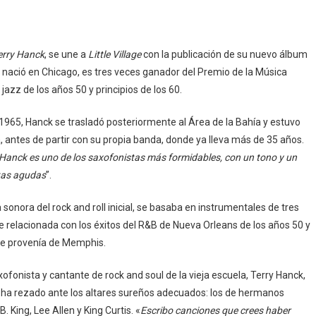
erry Hanck
, se une a
Little Village
con la publicación de su nuevo álbum
y nació en Chicago, es tres veces ganador del Premio de la Música
l jazz de los años 50 y principios de los 60.
965, Hanck se trasladó posteriormente al Área de la Bahía y estuvo
 antes de partir con su propia banda, donde ya lleva más de 35 años.
Hanck es uno de los saxofonistas más formidables, con un tono y un
tas agudas
”.
 sonora del rock and roll inicial, se basaba en instrumentales de tres
 relacionada con los éxitos del R&B de Nueva Orleans de los años 50 y
que provenía de Memphis.
xofonista y cantante de rock and soul de la vieja escuela, Terry Hanck,
 ha rezado ante los altares sureños adecuados: los de hermanos
 King, Lee Allen y King Curtis. «
Escribo canciones que crees haber