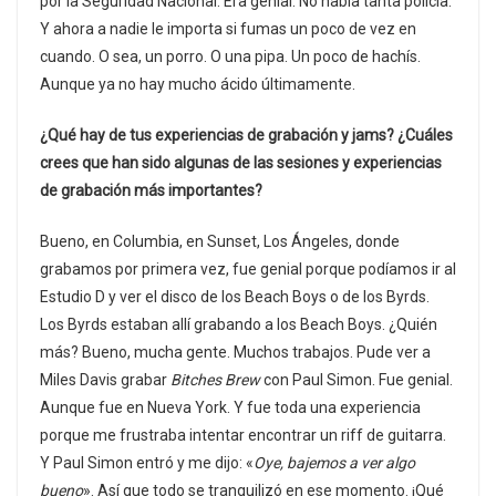
por la Seguridad Nacional. Era genial. No había tanta policía.
Y ahora a nadie le importa si fumas un poco de vez en
cuando. O sea, un porro. O una pipa. Un poco de hachís.
Aunque ya no hay mucho ácido últimamente.
¿Qué hay de tus experiencias de grabación y jams? ¿Cuáles
crees que han sido algunas de las sesiones y experiencias
de grabación más importantes?
Bueno, en Columbia, en Sunset, Los Ángeles, donde
grabamos por primera vez, fue genial porque podíamos ir al
Estudio D y ver el disco de los Beach Boys o de los Byrds.
Los Byrds estaban allí grabando a los Beach Boys. ¿Quién
más? Bueno, mucha gente. Muchos trabajos. Pude ver a
Miles Davis grabar
Bitches Brew
con Paul Simon. Fue genial.
Aunque fue en Nueva York. Y fue toda una experiencia
porque me frustraba intentar encontrar un riff de guitarra.
Y Paul Simon entró y me dijo: «
Oye, bajemos a ver algo
bueno
». Así que todo se tranquilizó en ese momento. ¡Qué