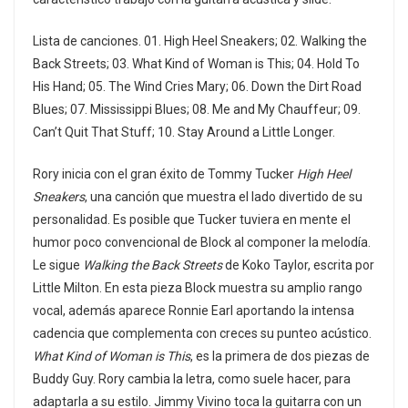
Lista de canciones. 01. High Heel Sneakers; 02. Walking the
Back Streets; 03. What Kind of Woman is This; 04. Hold To
His Hand; 05. The Wind Cries Mary; 06. Down the Dirt Road
Blues; 07. Mississippi Blues; 08. Me and My Chauffeur; 09.
Can’t Quit That Stuff; 10. Stay Around a Little Longer.
Rory inicia con el gran éxito de Tommy Tucker
High Heel
Sneakers
, una canción que muestra el lado divertido de su
personalidad. Es posible que Tucker tuviera en mente el
humor poco convencional de Block al componer la melodía.
Le sigue
Walking the Back Streets
de Koko Taylor, escrita por
Little Milton. En esta pieza Block muestra su amplio rango
vocal, además aparece Ronnie Earl aportando la intensa
cadencia que complementa con creces su punteo acústico.
What Kind of Woman is This
, es la primera de dos piezas de
Buddy Guy. Rory cambia la letra, como suele hacer, para
adaptarla a su estilo. Jimmy Vivino toca la guitarra con un