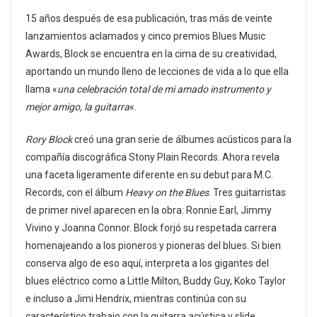
15 años después de esa publicación, tras más de veinte
lanzamientos aclamados y cinco premios Blues Music
Awards, Block se encuentra en la cima de su creatividad,
aportando un mundo lleno de lecciones de vida a lo que ella
llama «
una celebración total de mi amado instrumento y
mejor amigo, la guitarra
«.
Rory Block
creó una gran serie de álbumes acústicos para la
compañía discográfica Stony Plain Records. Ahora revela
una faceta ligeramente diferente en su debut para M.C.
Records, con el álbum
Heavy on the Blues
. Tres guitarristas
de primer nivel aparecen en la obra: Ronnie Earl, Jimmy
Vivino y Joanna Connor. Block forjó su respetada carrera
homenajeando a los pioneros y pioneras del blues. Si bien
conserva algo de eso aquí, interpreta a los gigantes del
blues eléctrico como a Little Milton, Buddy Guy, Koko Taylor
e incluso a Jimi Hendrix, mientras continúa con su
característico trabajo con la guitarra acústica y slide.