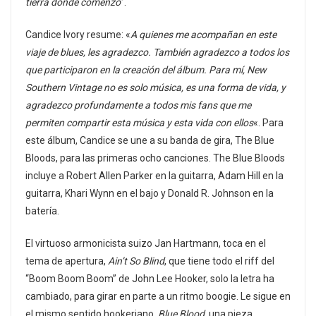
tierra donde comenzó
”.
Candice Ivory resume: «
A quienes me acompañan en este
viaje de blues, les agradezco. También agradezco a todos los
que participaron en la creación del álbum. Para mí, New
Southern Vintage no es solo música, es una forma de vida, y
agradezco profundamente a todos mis fans que me
permiten compartir esta música y esta vida con ellos
«. Para
este álbum, Candice se une a su banda de gira, The Blue
Bloods, para las primeras ocho canciones. The Blue Bloods
incluye a Robert Allen Parker en la guitarra, Adam Hill en la
guitarra, Khari Wynn en el bajo y Donald R. Johnson en la
batería.
El virtuoso armonicista suizo Jan Hartmann, toca en el
tema de apertura,
Ain’t So Blind
, que tiene todo el riff del
“Boom Boom Boom” de John Lee Hooker, solo la letra ha
cambiado, para girar en parte a un ritmo boogie. Le sigue en
el mismo sentido hookeriano,
Blue Blood
, una pieza