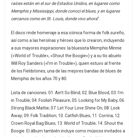
raíces están en el sur de Estados Unidos, en lugares como
Memphis y Mississippi, donde conocí el blues, y en lugares
cercanos como en St. Louis, donde vivo ahora
”.
El disco rinde homenaje a esa icónica forma de folk sureño,
así como a las heroínas y héroes que lo crearon, incluyendo
a sus mayores inspiraciones: la bluesista Memphis Minnie
(«World of Trouble», «Shout the Boogie») y a su tío abuelo
Will Roy Sanders («I’m in Trouble»), quien estuvo al frente
de los Fieldstones, una de las mejores bandas de blues de
Memphis de los años 70 y 80.
Lista de canciones. 01. Ain’t So Blind; 02. Blue Blood; 03. I’m
in Trouble; 04. Foolish Pleasure; 05. Looking for My Baby, 06.
Strong Black Mattie; 07. Let Your Love Shine On; 08. Look
Away; 09. Folk Tradition; 10. Catfish Blues; 11. Corrina; 12.
Crown Royal Bag Blues; 13. World of Trouble; 14. Shout the
Boogie. El álbum también incluye como músicos invitados a