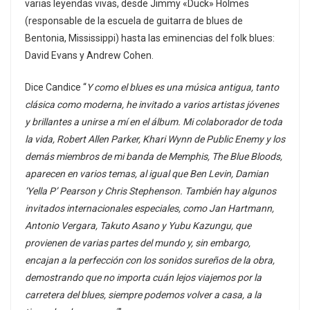
varias leyendas vivas, desde Jimmy «Duck» Holmes
(responsable de la escuela de guitarra de blues de
Bentonia, Mississippi) hasta las eminencias del folk blues:
David Evans y Andrew Cohen.
Dice Candice “
Y como el blues es una música antigua, tanto
clásica como moderna, he invitado a varios artistas jóvenes
y brillantes a unirse a mí en el álbum. Mi colaborador de toda
la vida, Robert Allen Parker, Khari Wynn de Public Enemy y los
demás miembros de mi banda de Memphis, The Blue Bloods,
aparecen en varios temas, al igual que Ben Levin, Damian
‘Yella P’ Pearson y Chris Stephenson. También hay algunos
invitados internacionales especiales, como Jan Hartmann,
Antonio Vergara, Takuto Asano y Yubu Kazungu, que
provienen de varias partes del mundo y, sin embargo,
encajan a la perfección con los sonidos sureños de la obra,
demostrando que no importa cuán lejos viajemos por la
carretera del blues, siempre podemos volver a casa, a la