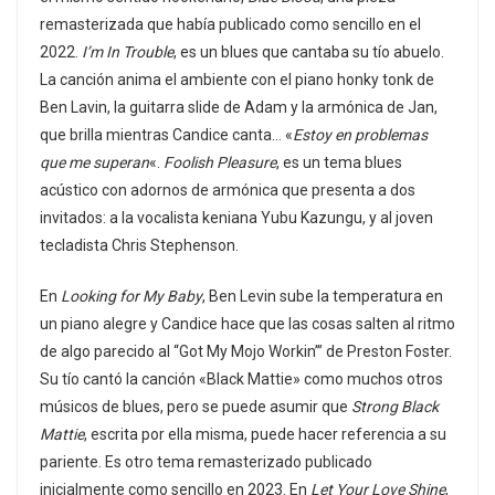
remasterizada que había publicado como sencillo en el
2022.
I’m In Trouble
, es un blues que cantaba su tío abuelo.
La canción anima el ambiente con el piano honky tonk de
Ben Lavin, la guitarra slide de Adam y la armónica de Jan,
que brilla mientras Candice canta… «
Estoy en problemas
que me superan
«.
Foolish Pleasure
, es un tema blues
acústico con adornos de armónica que presenta a dos
invitados: a la vocalista keniana Yubu Kazungu, y al joven
tecladista Chris Stephenson.
En
Looking for My Baby
, Ben Levin sube la temperatura en
un piano alegre y Candice hace que las cosas salten al ritmo
de algo parecido al “Got My Mojo Workin’” de Preston Foster.
Su tío cantó la canción «Black Mattie» como muchos otros
músicos de blues, pero se puede asumir que
Strong Black
Mattie
, escrita por ella misma, puede hacer referencia a su
pariente. Es otro tema remasterizado publicado
inicialmente como sencillo en 2023. En
Let Your Love Shine
,