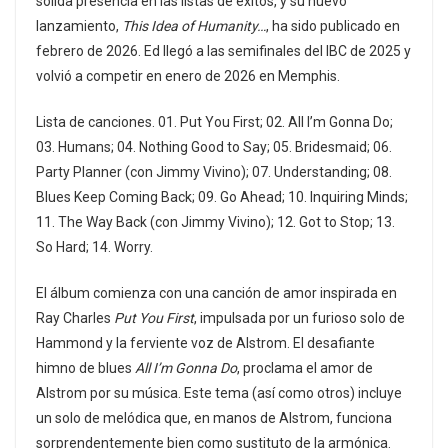
sólida presencia en las listas de éxitos, y su nuevo
lanzamiento,
This Idea of Humanity…
, ha sido publicado en
febrero de 2026. Ed llegó a las semifinales del IBC de 2025 y
volvió a competir en enero de 2026 en Memphis.
Lista de canciones. 01. Put You First; 02. All I’m Gonna Do;
03. Humans; 04. Nothing Good to Say; 05. Bridesmaid; 06.
Party Planner (con Jimmy Vivino); 07. Understanding; 08.
Blues Keep Coming Back; 09. Go Ahead; 10. Inquiring Minds;
11. The Way Back (con Jimmy Vivino); 12. Got to Stop; 13.
So Hard; 14. Worry.
El álbum comienza con una canción de amor inspirada en
Ray Charles
Put You First
, impulsada por un furioso solo de
Hammond y la ferviente voz de Alstrom. El desafiante
himno de blues
All I’m Gonna Do
, proclama el amor de
Alstrom por su música. Este tema (así como otros) incluye
un solo de melódica que, en manos de Alstrom, funciona
sorprendentemente bien como sustituto de la armónica.