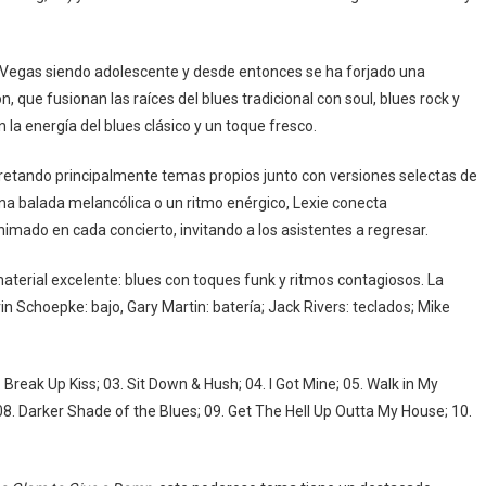
Vegas siendo adolescente y desde entonces se ha forjado una
que fusionan las raíces del blues tradicional con soul, blues rock y
 la energía del blues clásico y un toque fresco.
pretando principalmente temas propios junto con versiones selectas de
una balada melancólica o un ritmo enérgico, Lexie conecta
mado en cada concierto, invitando a los asistentes a regresar.
material excelente: blues con toques funk y ritmos contagiosos. La
n Schoepke: bajo, Gary Martin: batería; Jack Rivers: teclados; Mike
Break Up Kiss; 03. Sit Down & Hush; 04. I Got Mine; 05. Walk in My
 08. Darker Shade of the Blues; 09. Get The Hell Up Outta My House; 10.