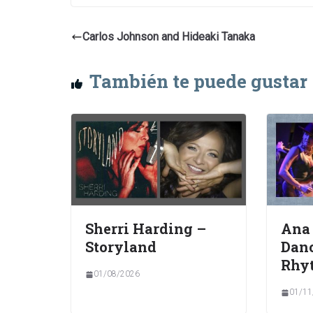
Carlos Johnson and Hideaki Tanaka
También te puede gustar
Sherri Harding –
Ana
Storyland
Danc
Rhy
01/08/2026
01/11