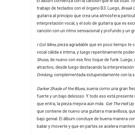
El álbum comienza con la canción que le da título
To
trabajo de teclados con el órgano B3. Luego,
Break U
guitarra al principio que crea una atmósfera particu
interpretación vocal, y el solo de guitarra que es e
canción con un ritmo sensacional y profundo y un g
I Got Mine
, pieza agradable que en poco tiempo te co
vocal cálida e íntima, y ​​luego repentinamente poder
Shoes
, de nuevo con ese fino toque de funk. Luego,
atractivo, desde luego destacando la interpretación
Drinking
, complementada estupendamente con la sec
Darker Shade of the Blues
, suena como una gran fies
fuerte y un bajo delicioso. Y todo eso está presente
que entra, la pieza mejora aún más.
Get The Hell U
que contiene de nuevo una guitarra maravillosa, que 
bajo genial. El álbum concluye de buena manera co
bailar y moverte y que en partes se acelera manten