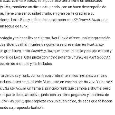
o Glam to Give a Damn
, este poderoso tema tiene un destacado
p Kiss
, mantiene un ritmo estupendo, con un buen desempeño de
lar. Tiene una sensualidad cruda, en gran parte gracias a su
xcelente. Lexie Blue y su banda nos atrapan con
Sit Down & Hush
, una
ran toque de funk.
ntagia y te hace llevar el ritmo. Aquí Lexie ofrece una interpretación
osa. Buenos riffs iniciales de guitarra se presentan en
Walk in My
 un gran blues lento
Sneaking Out
, que tiene un estilo y sonido clásico y
 vocal de Lexie. Otra pieza con ritmo potente y funky es
Ain’t Good At
ción de metales y los teclados.
ta de blues y funk, con un trabajo vibrante en los metales, un ritmo
 incluso antes de que Lexie Blue entre en escena con su voz. Y una vez
p Outta My House
, un tema al principio funk que cambia a shuffle, pero
es parte de su atractivo, junto con un ritmo pegadizo y una línea de
n
Chin Wagging
, que empieza con un buen ritmo, de esos que te hacen
iendo su propuesta bailable.