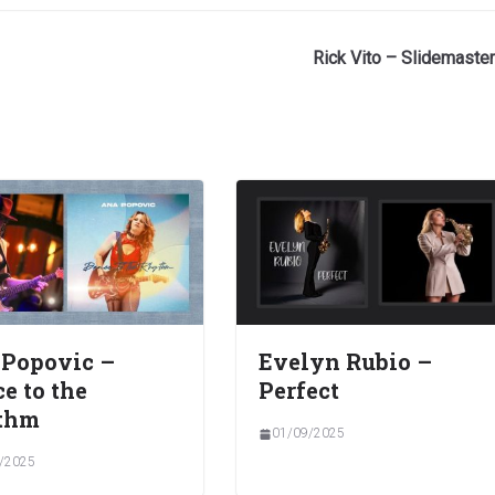
Rick Vito – Slidemaster
 Popovic –
Evelyn Rubio –
e to the
Perfect
thm
01/09/2025
/2025