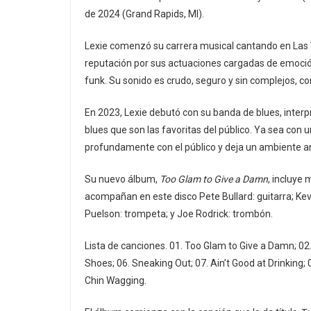
de 2024 (Grand Rapids, MI).
Lexie comenzó su carrera musical cantando en Las 
reputación por sus actuaciones cargadas de emoción, 
funk. Su sonido es crudo, seguro y sin complejos, con
En 2023, Lexie debutó con su banda de blues, inter
blues que son las favoritas del público. Ya sea con 
profundamente con el público y deja un ambiente ani
Su nuevo álbum,
Too Glam to Give a Damn
, incluye 
acompañan en este disco Pete Bullard: guitarra; Kevi
Puelson: trompeta; y Joe Rodrick: trombón.
Lista de canciones. 01. Too Glam to Give a Damn; 02. 
Shoes; 06. Sneaking Out; 07. Ain’t Good at Drinking;
Chin Wagging.