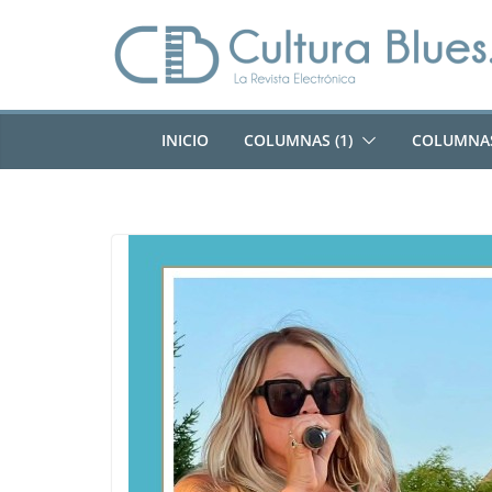
Saltar
al
contenido
INICIO
COLUMNAS (1)
COLUMNAS