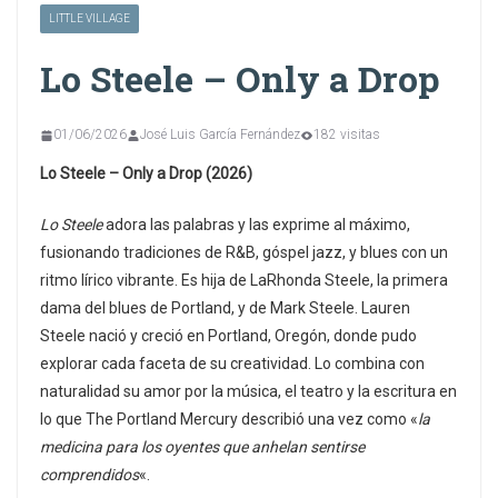
LITTLE VILLAGE
Lo Steele – Only a Drop
01/06/2026
José Luis García Fernández
182 visitas
Lo Steele – Only a Drop (2026)
Lo Steele
adora las palabras y las exprime al máximo,
fusionando tradiciones de R&B, góspel jazz, y blues con un
ritmo lírico vibrante. Es hija de LaRhonda Steele, la primera
dama del blues de Portland, y de Mark Steele. Lauren
Steele nació y creció en Portland, Oregón, donde pudo
explorar cada faceta de su creatividad. Lo combina con
naturalidad su amor por la música, el teatro y la escritura en
lo que The Portland Mercury describió una vez como «
la
medicina para los oyentes que anhelan sentirse
comprendidos
«.