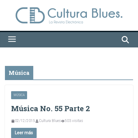
Saltar
al
contenido
Música
MÚSICA
Música No. 55 Parte 2
02/12/2015
Cultura Blues
503 visitas
Leer más