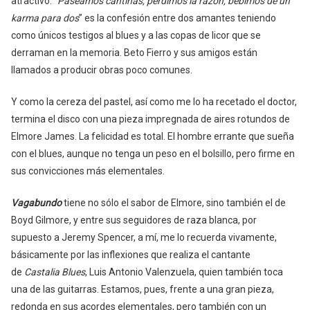
atractivo. “
Paseamos cantinas, perdimos la razón, bebimos de un
karma para dos
” es la confesión entre dos amantes teniendo
como únicos testigos al blues y a las copas de licor que se
derraman en la memoria. Beto Fierro y sus amigos están
llamados a producir obras poco comunes.
Y como la cereza del pastel, así como me lo ha recetado el doctor,
termina el disco con una pieza impregnada de aires rotundos de
Elmore James. La felicidad es total. El hombre errante que sueña
con el blues, aunque no tenga un peso en el bolsillo, pero firme en
sus convicciones más elementales.
Vagabundo
tiene no sólo el sabor de Elmore, sino también el de
Boyd Gilmore, y entre sus seguidores de raza blanca, por
supuesto a Jeremy Spencer, a mí, me lo recuerda vivamente,
básicamente por las inflexiones que realiza el cantante
de
Castalia Blues
, Luis Antonio Valenzuela, quien también toca
una de las guitarras. Estamos, pues, frente a una gran pieza,
redonda en sus acordes elementales, pero también con un