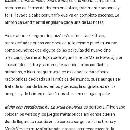
blues
de
Chris Sánchez Blues Band
, es una vuelta completa al
remanso en forma de rhythm and blues, totalmente personal y
feliz, llevado a cabo por un trío que va en completo ascenso. La
armónica sentimental engalana cada una de las notas.
Viene ahora el segmento quizá más intimista del disco,
representado por dos canciones que lo mismo pueden usarse
como soundtrack de alguna de las películas del nuevo cine
mexicano, (se me antojan para algún filme de María Novaro), por
su cuidadosa letra y su mensaje basado en los conflictos
humanos, o bien, programarse en esas pocas estaciones
radiofónicas dedicadas a la música del mundo, pues aunque se
trata de un par de blues lentos y densos, la originalidad de los
arreglos y de la interpretación las ubica en un lugar aparte.
Mujer con vestido rojo
de
La Mula de Sietes
, es perfecta. Frino sabe
colocar los versos y los juegos metafóricos ahí donde duelen,
donde llegan. La repetición de coros a cargo de Reina Ureña y
María Vera es muy afortunada, precisa, casi evanescente, lo