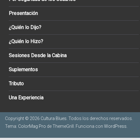
Presentación
¿Quién lo Dijo?
¿Quién lo Hizo?
Sesiones Desde la Cabina
Suplementos
Tributo
Una Experiencia
Copyright © 2026
Cultura Blues
. Todos los derechos reservados.
Tema:
ColorMag Pro
de ThemeGrill. Funciona con
WordPress
.