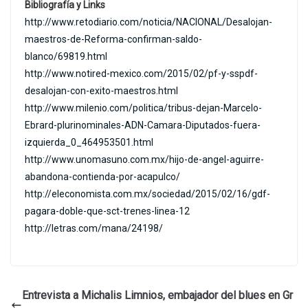
Bibliografía y Links
http://www.retodiario.com/noticia/NACIONAL/Desalojan-
maestros-de-Reforma-confirman-saldo-
blanco/69819.html
http://www.notired-mexico.com/2015/02/pf-y-sspdf-
desalojan-con-exito-maestros.html
http://www.milenio.com/politica/tribus-dejan-Marcelo-
Ebrard-plurinominales-ADN-Camara-Diputados-fuera-
izquierda_0_464953501.html
http://www.unomasuno.com.mx/hijo-de-angel-aguirre-
abandona-contienda-por-acapulco/
http://eleconomista.com.mx/sociedad/2015/02/16/gdf-
pagara-doble-que-sct-trenes-linea-12
http://letras.com/mana/24198/
Entrevista a Michalis Limnios, embajador del blues en Gr