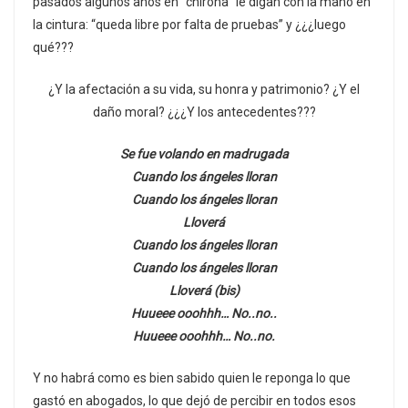
pasados algunos años en “chirona” le digan con la mano en
la cintura: “queda libre por falta de pruebas” y ¿¿¿luego
qué???
¿Y la afectación a su vida, su honra y patrimonio? ¿Y el
daño moral? ¿¿¿Y los antecedentes???
Se fue volando en madrugada
Cuando los ángeles lloran
Cuando los ángeles lloran
Lloverá
Cuando los ángeles lloran
Cuando los ángeles lloran
Lloverá (bis)
Huueee ooohhh… No..no..
Huueee ooohhh… No..no.
Y no habrá como es bien sabido quien le reponga lo que
gastó en abogados, lo que dejó de percibir en todos esos