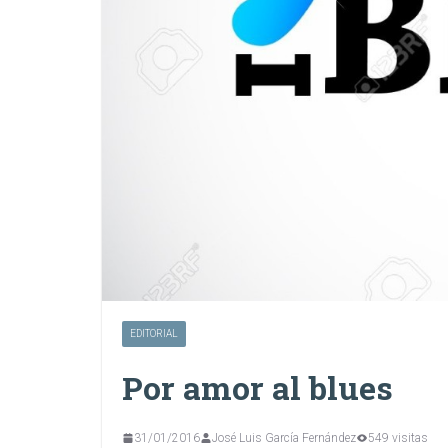
EDITORIAL
Por amor al blues
31/01/2016
José Luis García Fernández
549 visitas