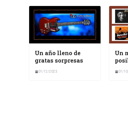
Un año lleno de
Un 
gratas sorpresas
posi
01/12/2023
01/10