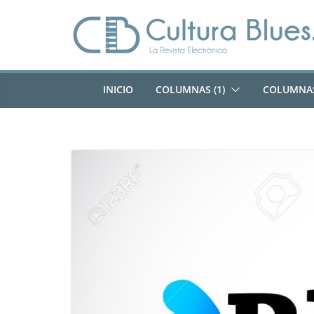
Saltar
al
contenido
INICIO
COLUMNAS (1)
COLUMNAS