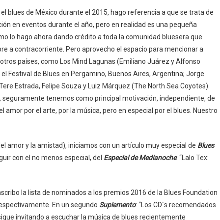
el blues de México durante el 2015, hago referencia a que se trata de
ación en eventos durante el año, pero en realidad es una pequeña
omo lo hago ahora dando crédito a toda la comunidad bluesera que
pre a contracorriente. Pero aprovecho el espacio para mencionar a
 otros países, como Los Mind Lagunas (Emiliano Juárez y Alfonso
n el Festival de Blues en Pergamino, Buenos Aires, Argentina; Jorge
; Tere Estrada, Felipe Souza y Luiz Márquez (The North Sea Coyotes).
, seguramente tenemos como principal motivación, independiente, de
l amor por el arte, por la música, pero en especial por el blues. Nuestro
del amor y la amistad), iniciamos con un artículo muy especial de
Blues
eguir con el no menos especial, del
Especial de Medianoche
: “Lalo Tex:
anscribo la lista de nominados a los premios 2016 de la Blues Foundation
 respectivamente. En un segundo
Suplemento
: “Los CD´s recomendados
sigue invitando a escuchar la música de blues recientemente