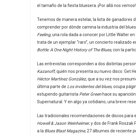
el tamaño de la fiesta bluesera. ¡Por allá nos vemos!
Tenemos de manera estelar, la lista de ganadores d
comprender por dónde camina la industria del blues.
Feeling
, una rola dada a conocer por Little Walter en
trata de un ejemplar “raro”, un concierto realizado e
Bottle: A One Night History of The Blues
, con la part
Las entrevistas corresponden a dos distintas person
Kazanoff
, quién nos presenta su nuevo disco: Get He
Héctor Martínez González
, que a su vez nos presume
última parte de
Los invidentes del blues
, ocupa pági
estupendo guitarrista
Peter Green
hace su aparición
Supernatural. Y en algo ya cotidiano, una breve rese
Las tradicionales recomendaciones de discos para 
Howell & Jason Weinheimer
; y dos de Frank Roszak
a la
Blues Blast Magazine
, 27 álbumes de reciente p