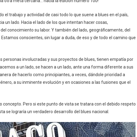
a otra meta cercana… hacia la edición número 100!
l trabajo y actividad de casi todo lo que suene a blues en el país,
 un lado. Hacia el lado de los que intentan hacer cosas,
el conocimiento su labor. Y también del lado, geográficamente, del
o. Estamos conscientes, sin lugar a duda, de eso y de todo el camino que
s personas involucradas y sus proyectos de blues, tienen empatía por
cemos a un lado, se hacen a un lado, ante una forma diferente a sus
manera de hacerlo como principiantes, a veces, dándole prioridad a
nero, a su inminente evolución y en ocasiones a las fusiones que el
 concepto. Pero si este punto de vista se tratara con el debido respeto
sta se lograría un verdadero desarrollo del blues nacional.