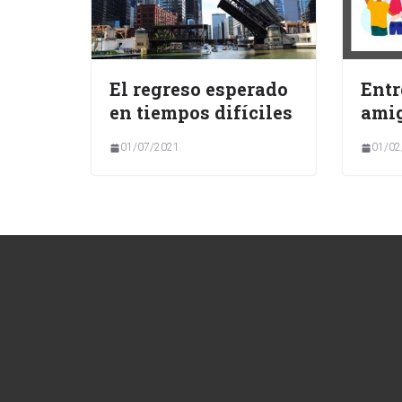
El regreso esperado
Entr
en tiempos difíciles
ami
01/07/2021
01/02