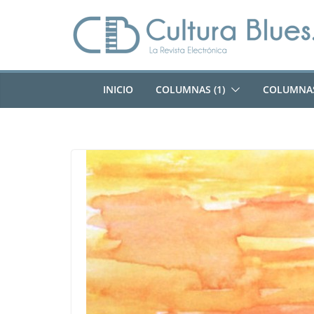
Saltar
al
contenido
INICIO
COLUMNAS (1)
COLUMNAS