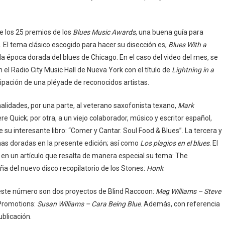
e los 25 premios de los
Blues Music Awards
, una buena guía para
 El tema clásico escogido para hacer su disección es,
Blues With a
 la época dorada del blues de Chicago. En el caso del video del mes, se
n el Radio City Music Hall de Nueva York con el título de
Lightning in a
icipación de una pléyade de reconocidos artistas.
alidades, por una parte, al veterano saxofonista texano,
Mark
re Quick; por otra, a un viejo colaborador, músico y escritor español,
 su interesante libro: “Comer y Cantar. Soul Food & Blues”. La tercera y
nas doradas en la presente edición; así como
Los plagios en el blues
. El
 en un artículo que resalta de manera especial su tema: The
ña del nuevo disco recopilatorio de los Stones:
Honk
.
este número son dos proyectos de Blind Raccoon:
Meg Williams – Steve
 Promotions:
Susan Williams – Cara Being Blue
. Además, con referencia
ublicación.