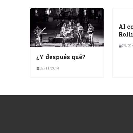
Al c
Roll
29/02
¿Y después qué?
02/11/2014