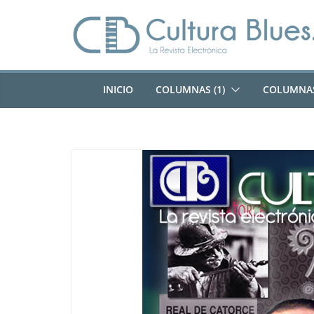
Saltar
al
contenido
INICIO
COLUMNAS (1)
COLUMNAS