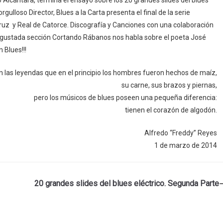
Alcántara, termina el ensayo sobre los 20 grandes slides del blues
ulloso Director, Blues a la Carta presenta el final de la serie
 Cruz y Real de Catorce. Discografía y Canciones con una colaboración
u gustada sección Cortando Rábanos nos habla sobre el poeta José
 Blues!!!
 las leyendas que en el principio los hombres fueron hechos de maíz,
su carne, sus brazos y piernas,
pero los músicos de blues poseen una pequeña diferencia:
tienen el corazón de algodón.
Alfredo “Freddy” Reyes
1 de marzo de 2014
20 grandes slides del blues eléctrico. Segunda Parte