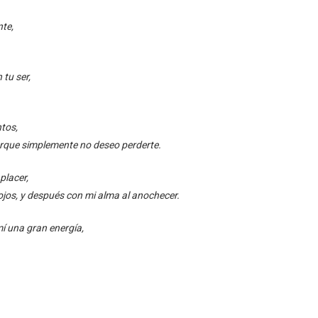
nte,
 tu ser,
tos,
orque simplemente no deseo perderte.
placer,
jos, y después con mi alma al anochecer.
mí una gran energía,