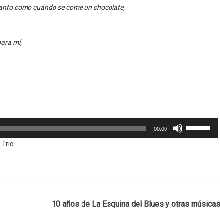
a tanto como cuándo se come un chocolate,
para mí,
,
Utiliza
00:00
las
 Trio
teclas
de
flecha
arriba/aba
10 años de La Esquina del Blues y otras músicas
para