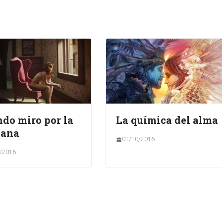
aumentar
o
disminuir
el
volumen.
do miro por la
La química del alma
tana
01/10/2016
/2016