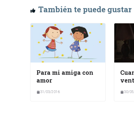
También te puede gustar
Para mi amiga con
Cuan
amor
ven
31/03/2016
30/05