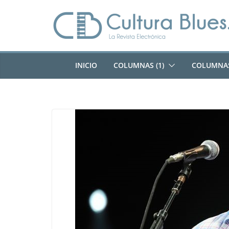
Saltar
al
contenido
INICIO
COLUMNAS (1)
COLUMNAS