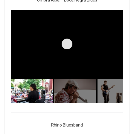
Umbra Alba – Boca Negra Blues
Rhino Bluesband