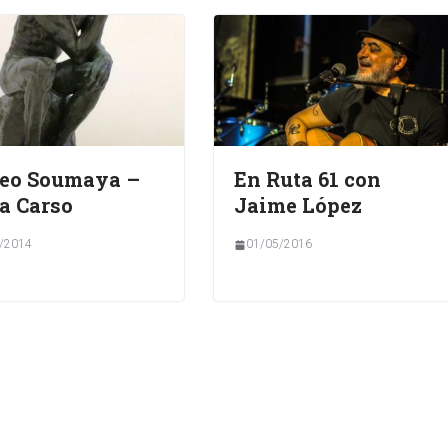
eo Soumaya –
En Ruta 61 con
a Carso
Jaime López
/2014
01/05/2016