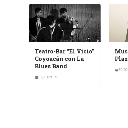
Teatro-Bar “El Vicio”
Mus
Coyoacán con La
Plaz
Blues Band
30/09
31/10/2015