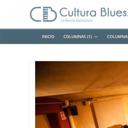
Saltar
al
contenido
INICIO
COLUMNAS (1)
COLUMNAS