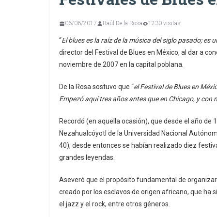
06/06/2017
Raúl De la Rosa
1230 visitas
“
El blues es la raíz de la música del siglo pasado; es
director del Festival de Blues en México, al dar a co
noviembre de 2007 en la capital poblana.
De la Rosa sostuvo que “
el Festival de Blues en Méxi
Empezó aquí tres años antes que en Chicago, y con no
Recordó (en aquella ocasión), que desde el año de 19
Nezahualcóyotl de la Universidad Nacional Autónoma 
40), desde entonces se habían realizado diez festiv
grandes leyendas.
Aseveró que el propósito fundamental de organizar e
creado por los esclavos de origen africano, que ha s
el jazz y el rock, entre otros géneros.