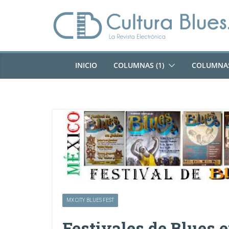
Saltar
al
contenido
INICIO
COLUMNAS (1)
COLUMNAS
MX CITY BLUES FEST
Festivales de Blues 