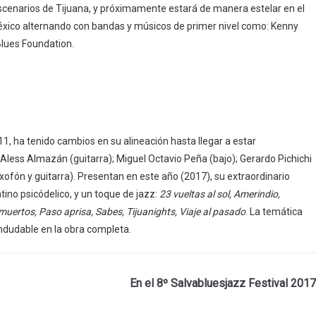
cenarios de Tijuana, y próximamente estará de manera estelar en el
 México alternando con bandas y músicos de primer nivel como: Kenny
Blues Foundation.
1, ha tenido cambios en su alineación hasta llegar a estar
less Almazán (guitarra); Miguel Octavio Peña (bajo); Gerardo Pichichi
axofón y guitarra). Presentan en este año (2017), su extraordinario
ino psicódelico, y un toque de jazz:
23 vueltas al sol, Amerindio,
muertos, Paso aprisa, Sabes, Tijuanights, Viaje al pasado
. La temática
 indudable en la obra completa.
En el 8º Salvabluesjazz Festival 2017