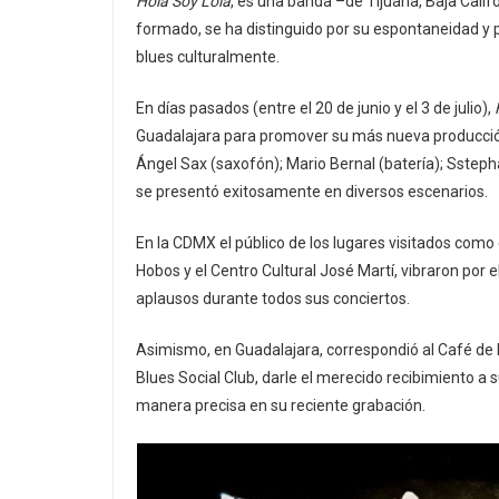
Hola Soy Lola
, es una banda –de Tijuana, Baja Cali
formado, se ha distinguido por su espontaneidad y p
blues culturalmente.
En días pasados (entre el 20 de junio y el 3 de julio),
Guadalajara para promover su más nueva producción 
Ángel Sax (saxofón); Mario Bernal (batería); Sstephan
se presentó exitosamente en diversos escenarios.
En la CDMX el público de los lugares visitados como 
Hobos y el Centro Cultural José Martí, vibraron por e
aplausos durante todos sus conciertos.
Asimismo, en Guadalajara, correspondió al Café de 
Blues Social Club, darle el merecido recibimiento a su
manera precisa en su reciente grabación.