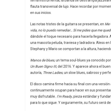
tema instrumental, la banda se destrampa jazzeando
flauta transversal de lujo. Hace recordar por mome
en sus inicios.
Las notas tristes de la guitarra se presentan, en
Me 
vida, no lo puedo remediar… Sí me pides que me quede
dándole el toque necesario para hacerla llegadora. 
una mascota peluda, traviesa y ladradora. Aless en l
Stephany y Mario se comportan a la altura, haciend
Manos de blues
, un tema soul-blues ya conocido por
Un Buen Signo III
, del 2016. Y aparece ahora el bu
autoría,
Three Ladies
, un slow blues, sabroso y perf
El disco camina firme hacia su final con una versión a
continuamente ocupan para hacer en sus presentacio
muy disfrutable
. I’m Ready
, pieza estándar y funda
para lo que sigue. Y seguramente, su futuro será de