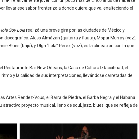
fornia-, relativamente joven con un poco más de cinco años de haberse
or llevar ese sabor fronterizo a donde quiera que va, enalteciendo el
Hola Soy Lola
realizó una breve gira por las ciudades de México y
discográfica. Aless Almázan (guitarra y flauta); Mopar Murray (voz);
ie Blues (bajo); y Olga “Lola” Pérez (voz), es la alineación con la que
el Restaurante Bar New Orleans, la Casa de Cultura Iztaccíhuatl, el
l ritmo y la calidad de sus interpretaciones, llevándose carretadas de
las Artes Rendez-Vous, el Barra de Piedra, el Barba Negra y el Habana
 atractivo proyecto musical, lleno de soul, jazz, blues, que se refleja de