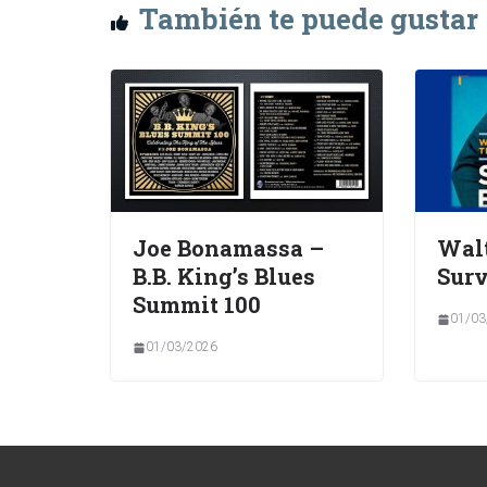
También te puede gustar
Joe Bonamassa –
Walt
B.B. King’s Blues
Surv
Summit 100
01/03
01/03/2026