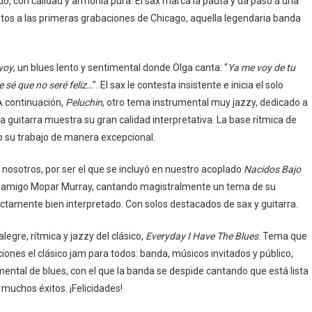
, con calidad y armonía pura. El sax marca la pauta y da paso a una
ntos a las primeras grabaciones de Chicago, aquella legendaria banda
voy
, un blues lento y sentimental donde Olga canta: “
Ya me voy de tu
 sé que no seré feliz…
”. El sax le contesta insistente e inicia el solo
A continuación,
Peluchin
, otro tema instrumental muy jazzy, dedicado a
a guitarra muestra su gran calidad interpretativa. La base rítmica de
o su trabajo de manera excepcional.
 nosotros, por ser el que se incluyó en nuestro acoplado
Nacidos Bajo
en amigo Mopar Murray, cantando magistralmente un tema de su
ectamente bien interpretado. Con solos destacados de sax y guitarra.
legre, rítmica y jazzy del clásico,
Everyday I Have The Blues
. Tema que
nes el clásico jam para todos: banda, músicos invitados y público,
mental de blues, con el que la banda se despide cantando que está lista
 muchos éxitos. ¡Felicidades!