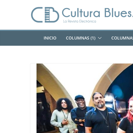
Saltar
al
contenido
INICIO
COLUMNAS (1)
COLUMNAS