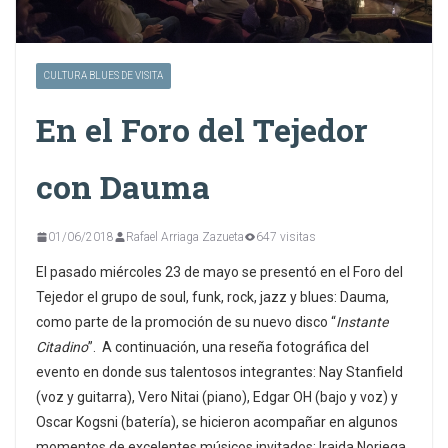
CULTURA BLUES DE VISITA
En el Foro del Tejedor
con Dauma
01/06/2018
Rafael Arriaga Zazueta
647 visitas
El pasado miércoles 23 de mayo se presentó en el Foro del
Tejedor el grupo de soul, funk, rock, jazz y blues: Dauma,
como parte de la promoción de su nuevo disco “
Instante
Citadino
”. A continuación, una reseña fotográfica del
evento en donde sus talentosos integrantes: Nay Stanfield
(voz y guitarra), Vero Nitai (piano), Edgar OH (bajo y voz) y
Oscar Kogsni (batería), se hicieron acompañar en algunos
momentos de excelentes músicos invitados: Iraida Noriega