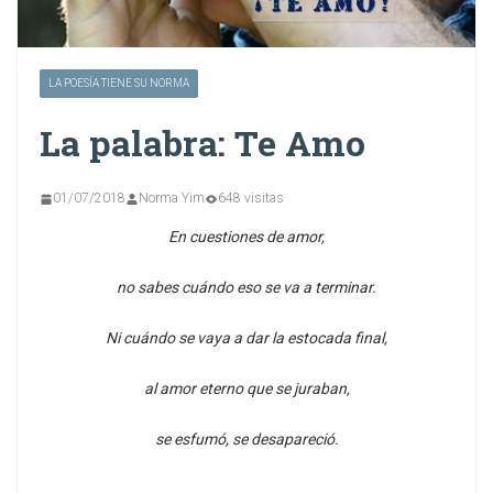
LA POESÍA TIENE SU NORMA
La palabra: Te Amo
01/07/2018
Norma Yim
648 visitas
En cuestiones de amor,
no sabes cuándo eso se va a terminar.
Ni cuándo se vaya a dar la estocada final,
al amor eterno que se juraban,
se esfumó, se desapareció.