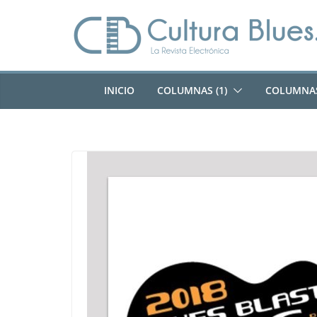
Saltar
al
contenido
INICIO
COLUMNAS (1)
COLUMNAS