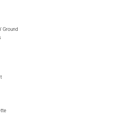
n’ Ground
s
t
tte