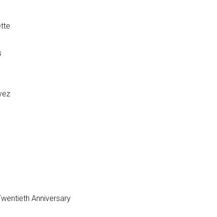
tte
s
vez
wentieth Anniversary