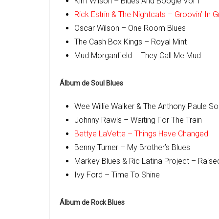
Kim Wilson – Blues And Boogie Vol 1
Rick Estrin & The Nightcats – Groovin’ In 
Oscar Wilson – One Room Blues
The Cash Box Kings – Royal Mint
Mud Morganfield – They Call Me Mud
Álbum de Soul Blues
Wee Willie Walker & The Anthony Paule Sou
Johnny Rawls – Waiting For The Train
Bettye LaVette – Things Have Changed
Benny Turner – My Brother’s Blues
Markey Blues & Ric Latina Project – Rais
Ivy Ford – Time To Shine
Álbum de Rock Blues