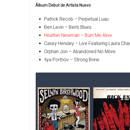
Álbum Debut de Artista Nuevo
Patrick Recob – Perpetual Luau
Ben Levin – Ben’s Blues
Heather Newman – Burn Me Alive
Casey Hensley – Live Featuring Laura Cha
Orphan Jon – Abandoned No More
Ilya Portnov – Strong Brew