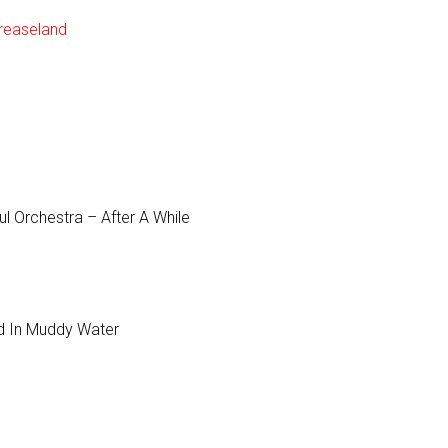
Greaseland
l Orchestra – After A While
ed In Muddy Water