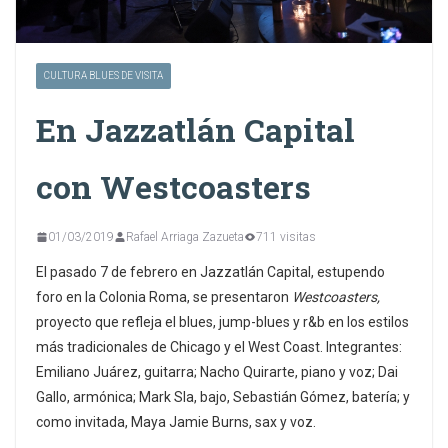
CULTURA BLUES DE VISITA
En Jazzatlán Capital
con Westcoasters
01/03/2019
Rafael Arriaga Zazueta
711 visitas
El pasado 7 de febrero en Jazzatlán Capital, estupendo
foro en la Colonia Roma, se presentaron
Westcoasters,
proyecto que refleja el blues, jump-blues y r&b en los estilos
más tradicionales de Chicago y el West Coast. Integrantes:
Emiliano Juárez, guitarra; Nacho Quirarte, piano y voz; Dai
Gallo, armónica; Mark Sla, bajo, Sebastián Gómez, batería; y
como invitada, Maya Jamie Burns, sax y voz.