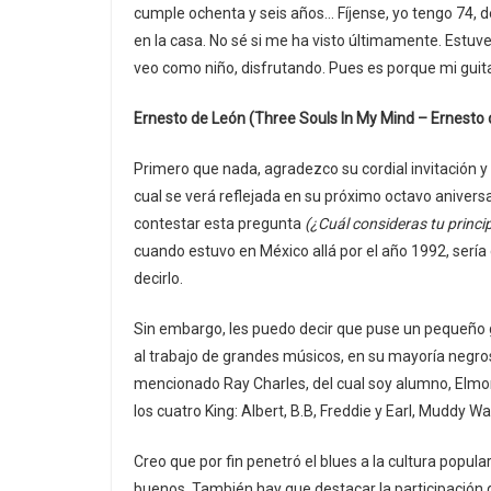
cumple ochenta y seis años… Fíjense, yo tengo 74, 
en la casa. No sé si me ha visto últimamente. Estuve
veo como niño, disfrutando. Pues es porque mi guit
Ernesto de León (Three Souls In My Mind – Ernesto 
Primero que nada, agradezco su cordial invitación y
cual se verá reflejada en su próximo octavo aniver
contestar esta pregunta
(¿Cuál consideras tu princi
cuando estuvo en México allá por el año 1992, sería
decirlo.
Sin embargo, les puedo decir que puse un pequeño 
al trabajo de grandes músicos, en su mayoría negros
mencionado Ray Charles, del cual soy alumno, Elmor
los cuatro King: Albert, B.B, Freddie y Earl, Muddy Wal
Creo que por fin penetró el blues a la cultura popu
buenos. También hay que destacar la participación d