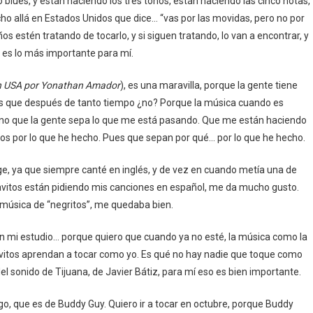
lues, y están haciendo los tres tonos, están haciendo las cinco notas,
cho allá en Estados Unidos que dice… “vas por las movidas, pero no por
s estén tratando de tocarlo, y si siguen tratando, lo van a encontrar, y
o es lo más importante para mí.
en USA por Yonathan Amador
), es una maravilla, porque la gente tiene
es que después de tanto tiempo ¿no? Porque la música cuando es
ano que la gente sepa lo que me está pasando. Que me están haciendo
os por lo que he hecho. Pues que sepan por qué… por lo que he hecho.
 ya que siempre canté en inglés, y de vez en cuando metía una de
chavitos están pidiendo mis canciones en español, me da mucho gusto.
, música de “negritos”, me quedaba bien.
, en mi estudio… porque quiero que cuando ya no esté, la música como la
avitos aprendan a tocar como yo. Es qué no hay nadie que toque como
el sonido de Tijuana, de Javier Bátiz, para mí eso es bien importante.
o, que es de Buddy Guy. Quiero ir a tocar en octubre, porque Buddy