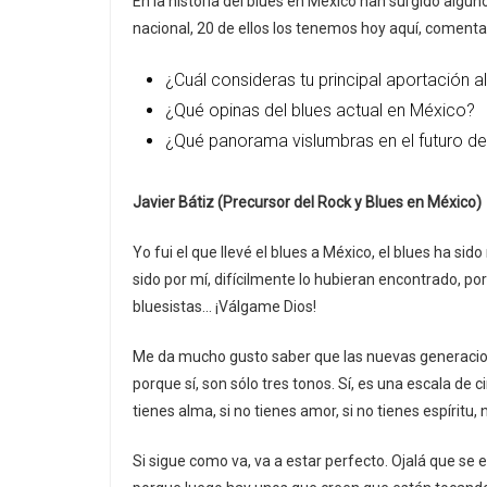
En la historia del blues en México han surgido algu
nacional, 20 de ellos los tenemos hoy aquí, comen
¿Cuál consideras tu principal aportación a
¿Qué opinas del blues actual en México?
¿Qué panorama vislumbras en el futuro de
Javier Bátiz (Precursor del Rock y Blues en México)
Yo fui el que llevé el blues a México, el blues ha sido
sido por mí, difícilmente lo hubieran encontrado, po
bluesistas… ¡Válgame Dios!
Me da mucho gusto saber que las nuevas generacion
porque sí, son sólo tres tonos. Sí, es una escala de 
tienes alma, si no tienes amor, si no tienes espíritu, 
Si sigue como va, va a estar perfecto. Ojalá que s