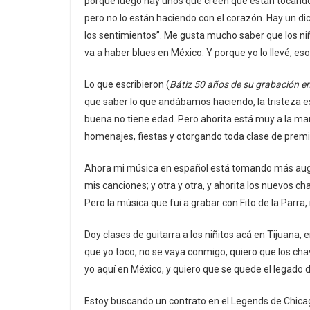
porque luego hay unos que creen que están tocando b
pero no lo están haciendo con el corazón. Hay un di
los sentimientos”. Me gusta mucho saber que los niño
va a haber blues en México. Y porque yo lo llevé, es
Lo que escribieron (
Bátiz 50 años de su grabación 
que saber lo que andábamos haciendo, la tristeza 
buena no tiene edad. Pero ahorita está muy a la m
homenajes, fiestas y otorgando toda clase de premi
Ahora mi música en español está tomando más auge,
mis canciones; y otra y otra, y ahorita los nuevos 
Pero la música que fui a grabar con Fito de la Parra
Doy clases de guitarra a los niñitos acá en Tijuana
que yo toco, no se vaya conmigo, quiero que los ch
yo aquí en México, y quiero que se quede el legado d
Estoy buscando un contrato en el Legends de Chicag