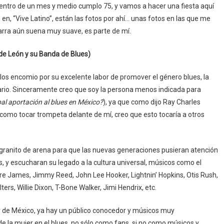
dentro de un mes y medio cumplo 75, y vamos a hacer una fiesta aquí
 en, “Vive Latino”, están las fotos por ahí… unas fotos en las que me
arra aún suena muy suave, es parte de mí.
de León y su Banda de Blues)
 los encomio por su excelente labor de promover el género blues, la
sario. Sinceramente creo que soy la persona menos indicada para
pal aportación al blues en México?
), ya que como dijo Ray Charles
 como tocar trompeta delante de mí, creo que esto tocaría a otros
granito de arena para que las nuevas generaciones pusieran atención
, y escucharan su legado a la cultura universal, músicos como el
e James, Jimmy Reed, John Lee Hooker, Lightnin’ Hopkins, Otis Rush,
ters, Willie Dixon, T-Bone Walker, Jimi Hendrix, etc.
lar de México, ya hay un público conocedor y músicos muy
e la mujer en el blues, no sólo como fans, si no como músicos y