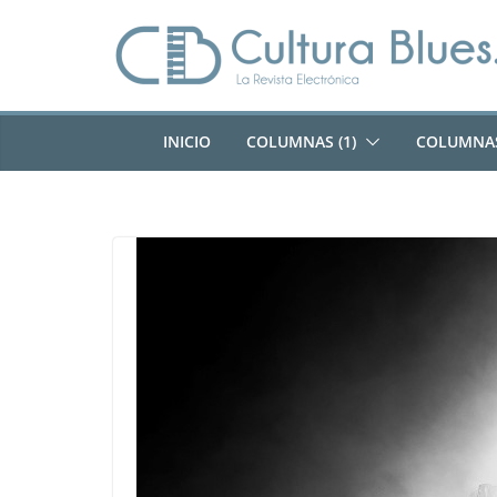
Saltar
al
contenido
INICIO
COLUMNAS (1)
COLUMNAS