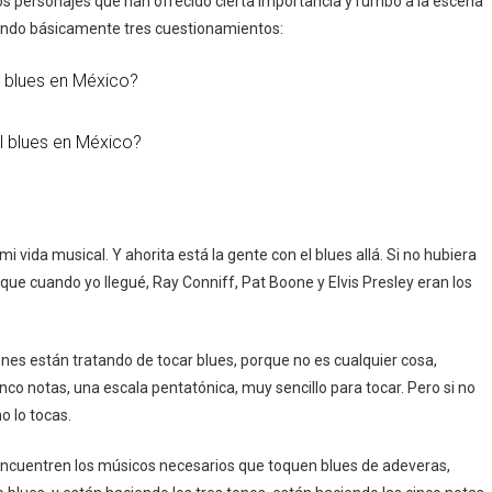
nos personajes que han ofrecido cierta importancia y rumbo a la escena
tando básicamente tres cuestionamientos:
l blues en México?
l blues en México?
 mi vida musical. Y ahorita está la gente con el blues allá. Si no hubiera
rque cuando yo llegué, Ray Conniff, Pat Boone y Elvis Presley eran los
es están tratando de tocar blues, porque no es cualquier cosa,
cinco notas, una escala pentatónica, muy sencillo para tocar. Pero si no
no lo tocas.
e encuentren los músicos necesarios que toquen blues de adeveras,