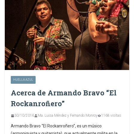
HUELLA AZUL
Acerca de Armando Bravo “El
Rockanroñero”
30/10/2016
Ma. Luisa Méndez y Fernando Monroy
1168 visitas
Armando Bravo “El Rockanroñero”, es un músico
(armoniquista y guitarrista), que actualmente milita en la