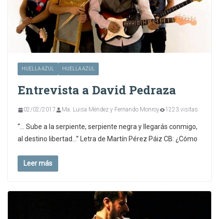
HUELLA AZUL
HUELLA AZUL
Entrevista a David Pedraza
02/02/2017
Ma. Luisa Méndez y Fernando Monroy
1223 visitas
“… Sube a la serpiente, serpiente negra y llegarás conmigo,
al destino libertad…” Letra de Martín Pérez Páiz CB: ¿Cómo
Leer más