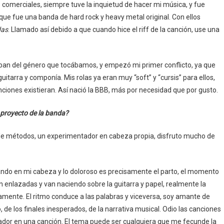
omerciales, siempre tuve la inquietud de hacer mi música, y fue
que fue una banda de hard rock y heavy metal original. Con ellos
das
. Llamado así debido a que cuando hice el riff de la canción, use una
an del género que tocábamos, y empezó mi primer conflicto, ya que
uitarra y componía. Mis rolas ya eran muy “soft” y “cursis” para ellos,
ciones existieran. Así nació la BBB, más por necesidad que por gusto.
 proyecto de la banda?
e métodos, un experimentador en cabeza propia, disfruto mucho de
tando en mi cabeza y lo doloroso es precisamente el parto, el momento
 enlazadas y van naciendo sobre la guitarra y papel, realmente la
amente. El ritmo conduce a las palabras y viceversa, soy amante de
, de los finales inesperados, de la narrativa musical. Odio las canciones
lzador en una canción. El tema puede ser cualquiera que me fecunde la