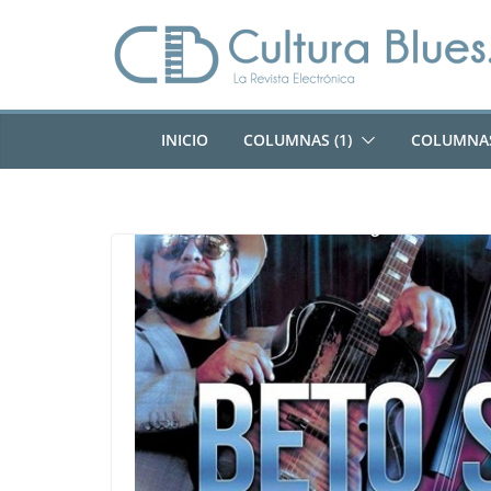
Saltar
al
contenido
INICIO
COLUMNAS (1)
COLUMNAS