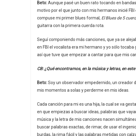
Beto:
Aunque pasé un buen rato tocando en bandas c
motivo por el que junto con mis hermanos inicié FBI 
compuse mi primer blues formal,
El Blues de 5 cuer
guitarra con la primera cuerda rota.
Seguí componiendo más canciones, que ya se alejab
en FBI el vocalista era mi hermano y yo sólo tocaba g
así que tuve que empezar a cantar para que mis can
CB: ¿Qué encontramos, en la música y letras, en este
Beto:
Soy un observador empedernido, un creador d
mis momentos a solas y perderme en mis ideas.
Cada canción para mi es una hija, la cual se va ges
en que empiezas a buscar ideas, palabras que vayan
música y la letra de mis canciones nacen simultáne
buscar palabras exactas, de rimar, de usar el ingenio
burdas, la rima fácil y las palabras metidas con ca