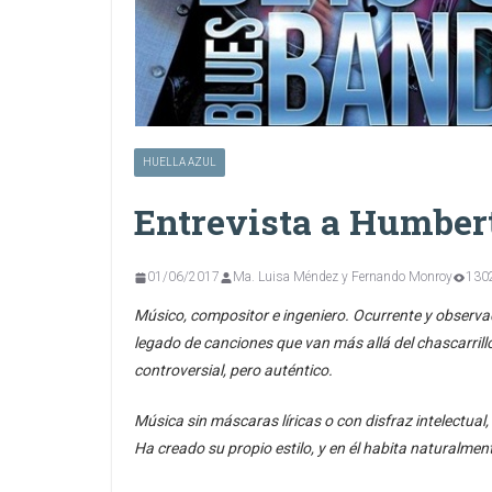
HUELLA AZUL
Entrevista a Humbert
01/06/2017
Ma. Luisa Méndez y Fernando Monroy
1302
Músico, compositor e ingeniero. Ocurrente y observad
legado de canciones que van más allá del chascarrill
controversial, pero auténtico.
Música sin máscaras líricas o con disfraz intelectual,
Ha creado su propio estilo, y en él habita naturalment