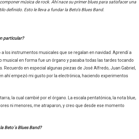
omponer música de rock. Ahí nace su primer blues para satisfacer una
lo definido. Esto le lleva a fundar la Beto’s Blues Band.
n particular?
o a los instrumentos musicales que se regalan en navidad. Aprendí a
o musical en forma fue un órgano y pasaba todas las tardes tocando
 Recuerdo en especial algunas piezas de José Alfredo, Juan Gabriel,
ién ahí empezó mi gusto por la electrónica, haciendo experimentos
tarra, la cual cambié por el órgano. La escala pentatónica, la nota blue,
mayores ni menores, me atraparon, y creo que desde ese momento
 la Beto´s Blues Band?