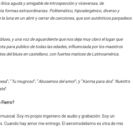
rica aguda y amigable de introspección y viceversas, de
a formas extraordinarias. Politemático, hipoalergénico, diverso y
e la luna en un abrir y cerrar de canciones, que son auténticos parpadeos
blues, y una voz de aguardiente que nos deja muy claro el lugar que
ta para público de todas las edades, influenciada por los maestros
 del blues en castellano, con fuertes matices de Latinoamérica.
uesa
”; “
Tu mugroso
”; “
Abusemos del amor
”; y “
Karma para dos
”. Nuestro
ate
”.
 Fierro?
usical. Soy mi propio ingeniero de audio y grabación. Soy un
ores. Cuando hay amor me entrego. El aeromodelismo es otra de mis