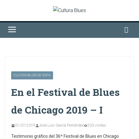
Saltar
al
contenido
CULTURA BLUES DE VISITA
En el Festival de Blues
de Chicago 2019 – I
01/07/2019
José Luis García Fernández
533 visitas
Testimonio gráfico del 36º Festival de Blues en Chicago