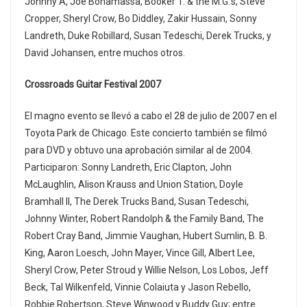
Johnny A, Joe Bonamassa, Booker T. & the M.G.’s, Steve
Cropper, Sheryl Crow, Bo Diddley, Zakir Hussain, Sonny
Landreth, Duke Robillard, Susan Tedeschi, Derek Trucks, y
David Johansen, entre muchos otros.
Crossroads Guitar Festival 2007
El magno evento se llevó a cabo el 28 de julio de 2007 en el
Toyota Park de Chicago. Este concierto también se filmó
para DVD y obtuvo una aprobación similar al de 2004.
Participaron: Sonny Landreth, Eric Clapton, John
McLaughlin, Alison Krauss and Union Station, Doyle
Bramhall II, The Derek Trucks Band, Susan Tedeschi,
Johnny Winter, Robert Randolph & the Family Band, The
Robert Cray Band, Jimmie Vaughan, Hubert Sumlin, B. B.
King, Aaron Loesch, John Mayer, Vince Gill, Albert Lee,
Sheryl Crow, Peter Stroud y Willie Nelson, Los Lobos, Jeff
Beck, Tal Wilkenfeld, Vinnie Colaiuta y Jason Rebello,
Robbie Robertson, Steve Winwood y Buddy Guy; entre