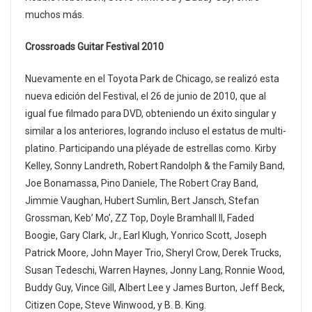
muchos más.
Crossroads Guitar Festival 2010
Nuevamente en el Toyota Park de Chicago, se realizó esta
nueva edición del Festival, el 26 de junio de 2010, que al
igual fue filmado para DVD, obteniendo un éxito singular y
similar a los anteriores, logrando incluso el estatus de multi-
platino. Participando una pléyade de estrellas como. Kirby
Kelley, Sonny Landreth, Robert Randolph & the Family Band,
Joe Bonamassa, Pino Daniele, The Robert Cray Band,
Jimmie Vaughan, Hubert Sumlin, Bert Jansch, Stefan
Grossman, Keb’ Mo’, ZZ Top, Doyle Bramhall II, Faded
Boogie, Gary Clark, Jr., Earl Klugh, Yonrico Scott, Joseph
Patrick Moore, John Mayer Trio, Sheryl Crow, Derek Trucks,
Susan Tedeschi, Warren Haynes, Jonny Lang, Ronnie Wood,
Buddy Guy, Vince Gill, Albert Lee y James Burton, Jeff Beck,
Citizen Cope, Steve Winwood, y B. B. King.