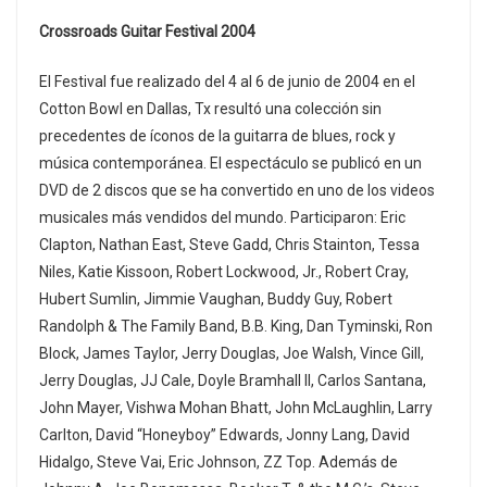
Crossroads Guitar Festival 2004
El Festival fue realizado del 4 al 6 de junio de 2004 en el
Cotton Bowl en Dallas, Tx resultó una colección sin
precedentes de íconos de la guitarra de blues, rock y
música contemporánea. El espectáculo se publicó en un
DVD de 2 discos que se ha convertido en uno de los videos
musicales más vendidos del mundo. Participaron: Eric
Clapton, Nathan East, Steve Gadd, Chris Stainton, Tessa
Niles, Katie Kissoon, Robert Lockwood, Jr., Robert Cray,
Hubert Sumlin, Jimmie Vaughan, Buddy Guy, Robert
Randolph & The Family Band, B.B. King, Dan Tyminski, Ron
Block, James Taylor, Jerry Douglas, Joe Walsh, Vince Gill,
Jerry Douglas, JJ Cale, Doyle Bramhall II, Carlos Santana,
John Mayer, Vishwa Mohan Bhatt, John McLaughlin, Larry
Carlton, David “Honeyboy” Edwards, Jonny Lang, David
Hidalgo, Steve Vai, Eric Johnson, ZZ Top. Además de