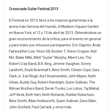
Crossroads Guitar Festival 2013
El Festival en 2013, llevó a los mejores guitarristas a la
arena más famosa del mundo, el Madison Square Garden
en Nueva York, el 12 y 13 de abril de 2013. Obteniéndose un
gran reconocimiento de la crítica, para el evento en general
y para todos sus virtuosos participantes: Eric Clapton, Andy
Fairweather Low, Vince Gill, Booker T, Steve Cropper, Keb’
Mo’, Blake Mills, Matt “Guitar” Murphy, Albert Lee, The
Robert Cray Band, B.B. King, Jimmie Vaughan, Sonny
Landreth, Doyle Bramhall II, Alice Smith, Citizen Cope, Gary
Clark Jr., Earl Klugh, Kurt Rosenwinkel, John Mayer, Keith
Urban, Buddy Guy, Robert Randolph, Quinn Sullivan, The
Allman Brothers Band, Derek Trucks, Los Lobos, Taj Mahal,
Jeff Beck, Beth Hart, Keith Richards, Robbie Robertson,
Alice Smith, Allan Holdsworth, Quinn Sullivan, Dave Biller,
John Scofield, Paul Carrack, y otros más.