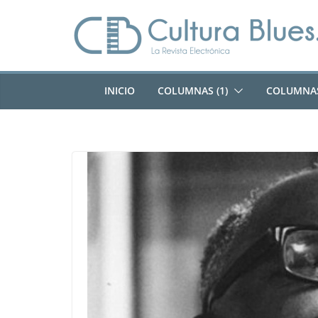
Saltar
al
contenido
INICIO
COLUMNAS (1)
COLUMNAS