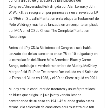
por una unidad de grabación de la Biblioteca del
Congreso/Universidad Fisk dirigida por Alan Lomax y John
W. Work III, se recogieron por primera vez en el revelador LP
de 1966 en Stovall’s Plantation en la etiqueta Testament de
Pete Welding y más tarde lanzada en un conjunto ampliado
por MCA en el CD de Chess, The Complete Plantation
Recordings.
Antes del LP y CD, la Biblioteca del Congreso solo había
lanzado dos de las canciones en un 78 de 10 pulgadas y en
la compilación del álbum Afro American Blues y Game
Songs, todo bajo el verdadero nombre de Muddy, McKinley
Morganfield. El LP de Testament fue incluido en el Salón de
la Fama del Blues en 1988, y el CD de Chess siguió en 2001.
Muddy era un conductor de tractores y un intérprete local
de blues que dirigía un juke joint y vendía licor de
contrabando de su casa en 1941-42 cuando grabó estos
temas, y la selección de canciones aquí muestra que tan