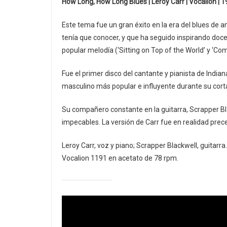
How Long, How Long Blues | Leroy Carr | Vocalion | 1
Este tema fue un gran éxito en la era del blues de a
tenía que conocer, y que ha seguido inspirando doce
popular melodía (‘Sitting on Top of the World’ y ‘C
Fue el primer disco del cantante y pianista de Indian
masculino más popular e influyente durante su cort
Su compañero constante en la guitarra, Scrapper 
impecables. La versión de Carr fue en realidad pre
Leroy Carr, voz y piano; Scrapper Blackwell, guitarra
Vocalion 1191 en acetato de 78 rpm.