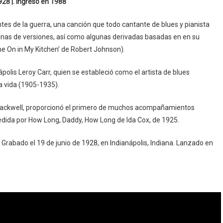
928 |. Ingreso en 1988
ntes de la guerra, una canción que todo cantante de blues y pianista
nas de versiones, así como algunas derivadas basadas ​​en en su
ome On in My Kitchen’ de Robert Johnson).
ápolis Leroy Carr, quien se estableció como el artista de blues
a vida (1905-1935).
Blackwell, proporcionó el primero de muchos acompañamientos
cedida por How Long, Daddy, How Long de Ida Cox, de 1925.
. Grabado el 19 de junio de 1928, en Indianápolis, Indiana. Lanzado en