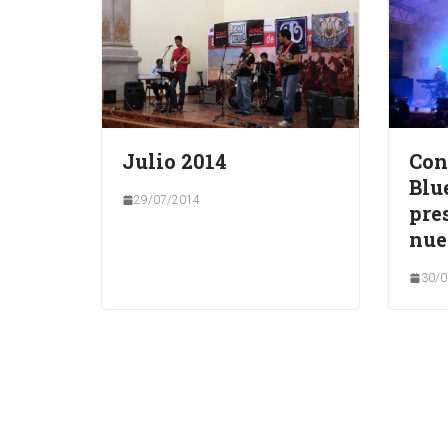
Julio 2014
Con
Blu
29/07/2014
pre
nue
30/0