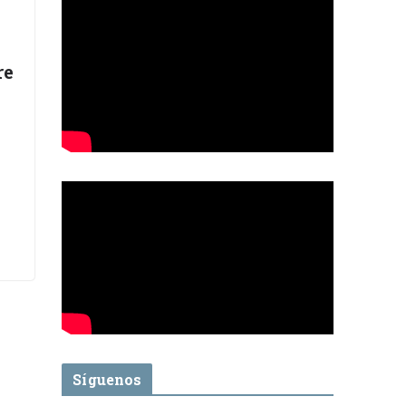
re
Síguenos