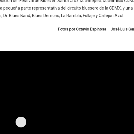
edición del Festival de Blues en Santa Cruz Xochitepec, Xochimilco CDM
 pequeña parte representativa del circuito bluesero de la CDMX, y una
, Dr. Blues Band, Blues Demons, La Rambla, Follaje y Callejón Azul.
Fotos por Octavio Espinosa – José Luis Ga