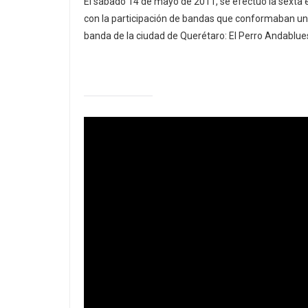
El sábado 14 de mayo de 2011, se efectuó la sexta 
con la participación de bandas que conformaban una
banda de la ciudad de Querétaro: El Perro Andablues