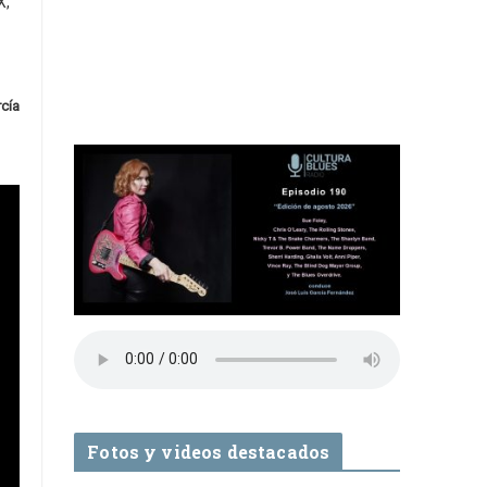
X,
rcía
Fotos y videos destacados