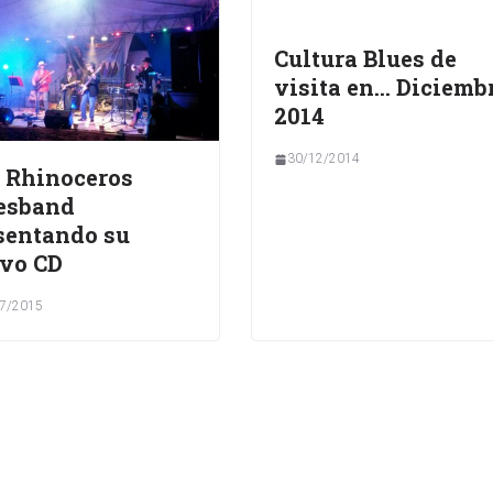
Cultura Blues de
visita en… Diciemb
2014
30/12/2014
 Rhinoceros
esband
sentando su
vo CD
7/2015