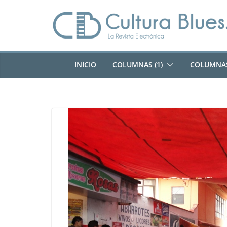
Saltar
al
contenido
INICIO
COLUMNAS (1)
COLUMNAS