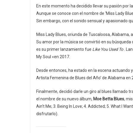
En este momento ha decidido llevar su pasión por la
Aunque se conoce con el nombre de ‘Miss Lady Blues
Sin embargo, con el sonido sensual y apasionado que
Miss Lady Blues, oriunda de Tuscaloosa, Alabama, a
Su amor por la música se convirtió en su búsqueda d
es su primer lanzamiento fue
Like You Used To
. La
My Soul «en 2017.
Desde entonces, ha estado en la escena actuando y
Artista Femenina de Blues del Año’ de Alabama en 
Finalmente, decidió darle un giro al blues llamado t
el nombre de su nuevo álbum,
Moe Betta Blues
, mi
Ain’t Me; 3. Being In Love; 4. Addicted; 5. What I Want
disfrutarlo).