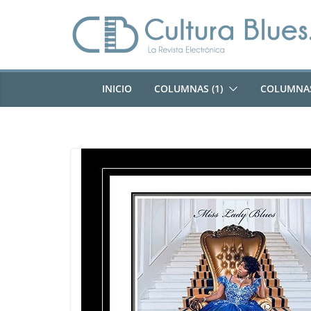
Saltar
al
contenido
INICIO
COLUMNAS (1)
COLUMNAS