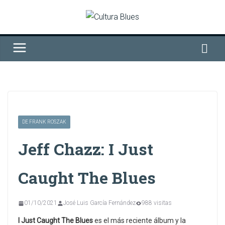
Saltar
al
contenido
DE FRANK ROSZAK
Jeff Chazz: I Just
Caught The Blues
01/10/2021
José Luis García Fernández
988 visitas
I Just Caught The Blues
es el más reciente álbum y la