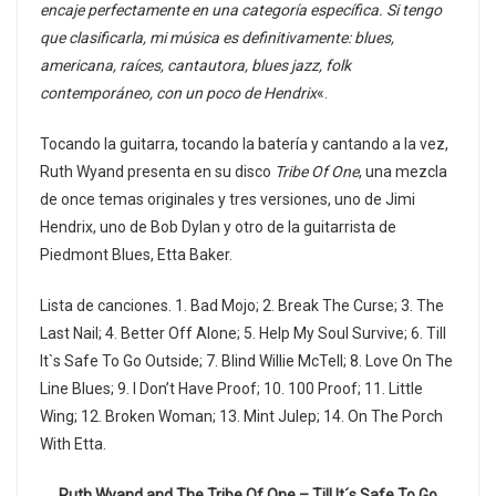
encaje perfectamente en una categoría específica. Si tengo
que clasificarla, mi música es definitivamente: blues,
americana, raíces, cantautora, blues jazz, folk
contemporáneo, con un poco de Hendrix
«.
Tocando la guitarra, tocando la batería y cantando a la vez,
Ruth Wyand presenta en su disco
Tribe Of One
, una mezcla
de once temas originales y tres versiones, uno de Jimi
Hendrix, uno de Bob Dylan y otro de la guitarrista de
Piedmont Blues, Etta Baker.
Lista de canciones. 1. Bad Mojo; 2. Break The Curse; 3. The
Last Nail; 4. Better Off Alone; 5. Help My Soul Survive; 6. Till
It`s Safe To Go Outside; 7. Blind Willie McTell; 8. Love On The
Line Blues; 9. I Don’t Have Proof; 10. 100 Proof; 11. Little
Wing; 12. Broken Woman; 13. Mint Julep; 14. On The Porch
With Etta.
Ruth Wyand and The Tribe Of One – Till It´s Safe To Go