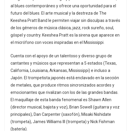
al blues contemporáneo y ofrece una oportunidad para el
futuro del blues. El arte musical y la destreza de The
Keeshea Pratt Band le permiten viajar sin disculpas a través
de los géneros de música clásica, jazz, rock sureño, soul,
góspel y country. Keeshea Pratt es la sirena que aparece en
el micrófono con voces inspiradas en el Mississippi.
Cuenta con el apoyo de un talentoso y diverso grupo de
cantantes y músicos que representan a 5 estados (Texas,
California, Louisiana, Arkansas, Mississippi) e incluso a
Japón. El trompetista japonés está enclavado en la sección
de metales, que produce ritmos sincronizados acordes y
emocionantes que rivalizan con los de las grandes bandas.
El maquillaje de esta banda fenomenal es Shawn Allen
(director musical, bajista y voz), Brian Sowell (guitarra y voz
principales), Dan Carpenter (saxofón), Misaki Nishidate
(trompeta), James Williams III (trompeta) y Nick Fishman
(batería).