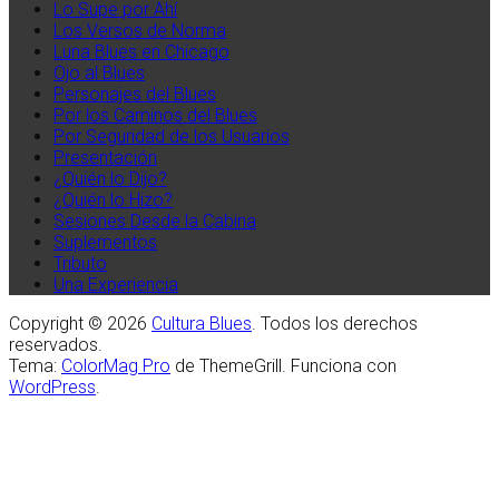
Lo Supe por Ahí
Los Versos de Norma
Luna Blues en Chicago
Ojo al Blues
Personajes del Blues
Por los Caminos del Blues
Por Seguridad de los Usuarios
Presentación
¿Quién lo Dijo?
¿Quién lo Hizo?
Sesiones Desde la Cabina
Suplementos
Tributo
Una Experiencia
Copyright © 2026
Cultura Blues
. Todos los derechos
reservados.
Tema:
ColorMag Pro
de ThemeGrill. Funciona con
WordPress
.