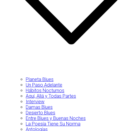
Planeta Blues
Un Paso Adelante
Hábitos Nocturnos
Aquí, Allá y Todas Partes
Interview
Damas Blues
Desierto Blues
Entre Blues y Buenas Noches
La Poesía Tiene Su Norma
Antologías