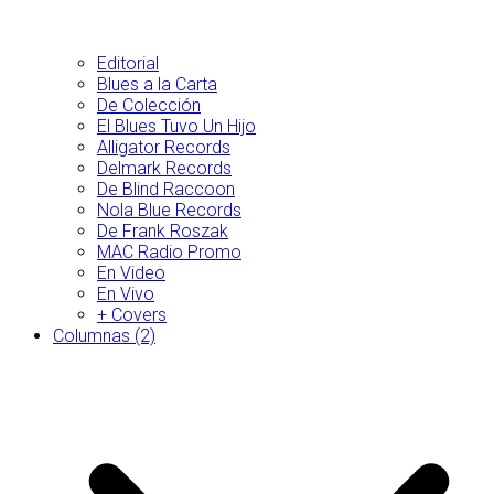
Editorial
Blues a la Carta
De Colección
El Blues Tuvo Un Hijo
Alligator Records
Delmark Records
De Blind Raccoon
Nola Blue Records
De Frank Roszak
MAC Radio Promo
En Video
En Vivo
+ Covers
Columnas (2)