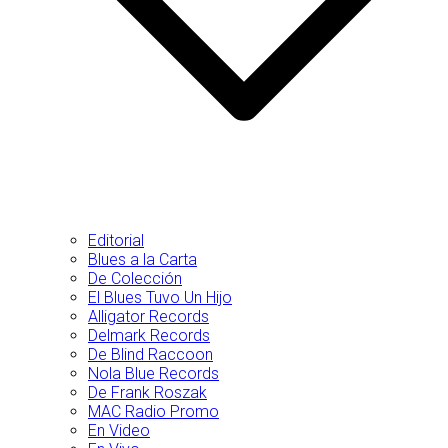
Editorial
Blues a la Carta
De Colección
El Blues Tuvo Un Hijo
Alligator Records
Delmark Records
De Blind Raccoon
Nola Blue Records
De Frank Roszak
MAC Radio Promo
En Video