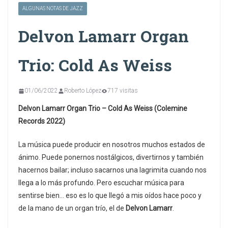
ALGUNAS NOTAS DE JAZZ
Delvon Lamarr Organ
Trio: Cold As Weiss
01/06/2022
Roberto López
717 visitas
Delvon Lamarr Organ Trio – Cold As Weiss (Colemine
Records 2022)
La música puede producir en nosotros muchos estados de
ánimo. Puede ponernos nostálgicos, divertirnos y también
hacernos bailar; incluso sacarnos una lagrimita cuando nos
llega a lo más profundo. Pero escuchar música para
sentirse bien… eso es lo que llegó a mis oídos hace poco y
de la mano de un organ trío, el de
Delvon Lamarr
.