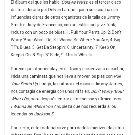
El álbum del que les hablo,
Cold As Weiss
, es el tercer disco
del trío liderado por Delvon Lamarr, quien se escucha con
influencias claras de otros organistas de la talla de Jimmy
Smith o Joey de Francesco, con un estilo soul jazz funk,
incluso con un poco de blues. 1. Pull Your Pants Up; 2. Don’t
Worry ‘Bout What I Do; 3. I Wanna Be Where You Are; 4. Big
TT’s Blues; 5. Get Da Steppin’; 6. Uncertainty; 7. Keep On
Keepin’ On; 8. Slip ‘N’ Slide; 9. This Is Who I Is.
Parece que al poner play en el disco y comenzar a escuchar,
inicia una caminata que nos lleva a mover los pies con
Pull
Your Pants Up
. Luego, la guitarra del músico Jimmy James,
nos contagia de energía con unos riffs en,
Don’t Worry ‘Bout
What I Do
, para después entrar al melodioso y rítmico tema,
I Wanna Be Where You Are
, pieza que nos recuerda a los
legendarios
Jackson 5
.
Por cierto, este material sirve para darle la bienvenida al trío