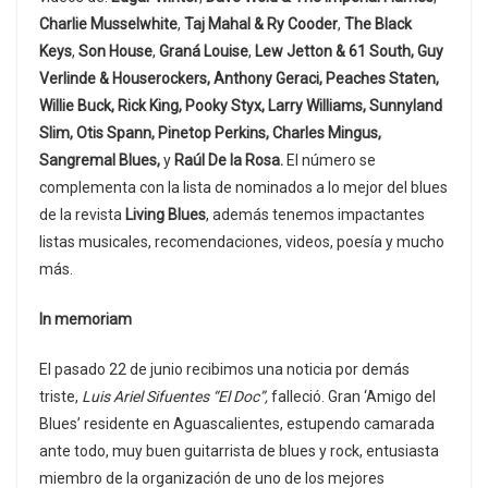
Charlie Musselwhite
,
Taj Mahal & Ry Cooder
,
The Black
Keys
,
Son House
,
Graná Louise
,
Lew Jetton & 61 South
,
Guy
Verlinde & Houserockers
,
Anthony Geraci
,
Peaches Staten
,
Willie Buck
,
Rick King
,
Pooky Styx
,
Larry Williams
,
Sunnyland
Slim
,
Otis Spann
,
Pinetop Perkins
,
Charles Mingus
,
Sangremal Blues
,
y
Raúl De la Rosa
.
El número se
complementa con la lista de nominados a lo mejor del blues
de la revista
Living Blues
, además tenemos impactantes
listas musicales, recomendaciones, videos, poesía y mucho
más.
In memoriam
El pasado 22 de junio recibimos una noticia por demás
triste,
Luis Ariel Sifuentes “El Doc”,
falleció. Gran ‘Amigo del
Blues’ residente en Aguascalientes, estupendo camarada
ante todo, muy buen guitarrista de blues y rock, entusiasta
miembro de la organización de uno de los mejores