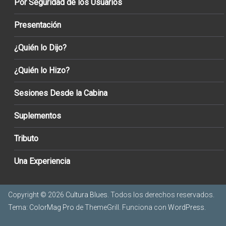
Por Seguridad de los Usuarios
Presentación
¿Quién lo Dijo?
¿Quién lo Hizo?
Sesiones Desde la Cabina
Suplementos
Tributo
Una Experiencia
Copyright © 2026
Cultura Blues
. Todos los derechos reservados.
Tema:
ColorMag Pro
de ThemeGrill. Funciona con
WordPress
.