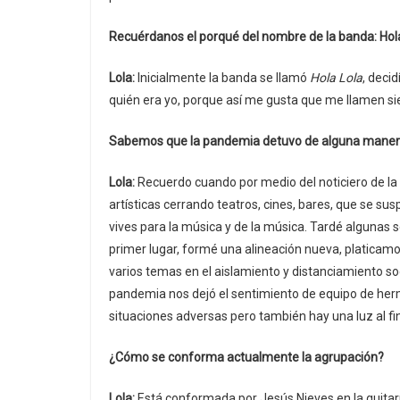
Recuérdanos el porqué del nombre de la banda: Hola
Lola:
Inicialmente la banda se llamó
Hola Lola
, deci
quién era yo, porque así me gusta que me llamen s
Sabemos que la pandemia detuvo de alguna manera s
Lola:
Recuerdo cuando por medio del noticiero de la
artísticas cerrando teatros, cines, bares, que se s
vives para la música y de la música. Tardé algunas 
primer lugar, formé una alineación nueva, platica
varios temas en el aislamiento y distanciamiento so
pandemia nos dejó el sentimiento de equipo de her
situaciones adversas pero también hay una luz al fi
¿Cómo se conforma actualmente la agrupación?
Lola:
Está conformada por Jesús Nieves en la guitarra