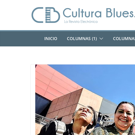
Saltar
al
contenido
INICIO
COLUMNAS (1)
COLUMNAS