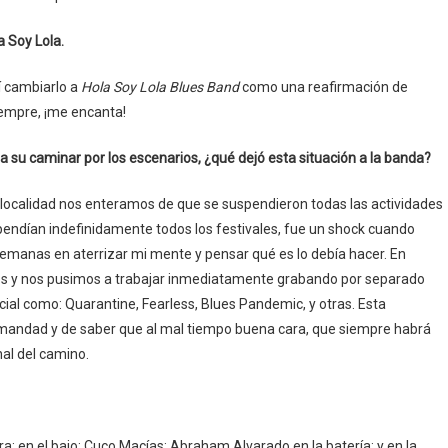
 Soy Lola.
dí cambiarlo a
Hola Soy Lola Blues Band
como una reafirmación de
iempre, ¡me encanta!
u caminar por los escenarios, ¿qué dejó esta situación a la banda?
 localidad nos enteramos de que se suspendieron todas las actividades
uspendían indefinidamente todos los festivales, fue un shock cuando
semanas en aterrizar mi mente y pensar qué es lo debía hacer. En
mos y nos pusimos a trabajar inmediatamente grabando por separado
cial como: Quarantine, Fearless, Blues Pandemic, y otras. Esta
mandad y de saber que al mal tiempo buena cara, que siempre habrá
nal del camino.
; en el bajo: Cuco Macías; Abraham Alvarado en la batería; y en la