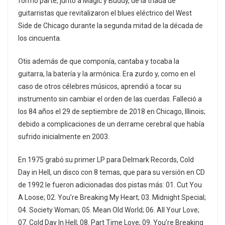
formó parte, junto a Magic y Buddy, de la tríada de
guitarristas que revitalizaron el blues eléctrico del West
Side de Chicago durante la segunda mitad de la década de
los cincuenta.
Otis además de que componía, cantaba y tocaba la
guitarra, la batería y la armónica. Era zurdo y, como en el
caso de otros célebres músicos, aprendió a tocar su
instrumento sin cambiar el orden de las cuerdas. Falleció a
los 84 años el 29 de septiembre de 2018 en Chicago, Illinois;
debido a complicaciones de un derrame cerebral que había
sufrido inicialmente en 2003.
En 1975 grabó su primer LP para Delmark Records, Cold
Day in Hell, un disco con 8 temas, que para su versión en CD
de 1992 le fueron adicionadas dos pistas más: 01. Cut You
A Loose; 02. You’re Breaking My Heart; 03. Midnight Special;
04. Society Woman; 05. Mean Old World; 06. All Your Love;
07. Cold Day In Hell; 08. Part Time Love; 09. You’re Breaking